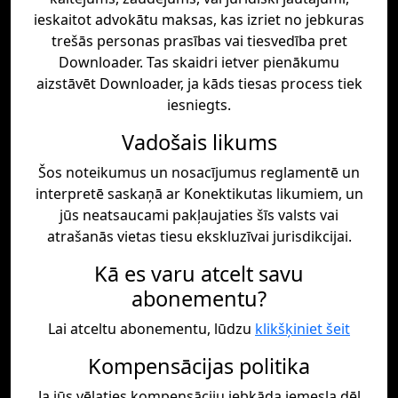
ieskaitot advokātu maksas, kas izriet no jebkuras
trešās personas prasības vai tiesvedība pret
Downloader. Tas skaidri ietver pienākumu
aizstāvēt Downloader, ja kāds tiesas process tiek
iesniegts.
Vadošais likums
Šos noteikumus un nosacījumus reglamentē un
interpretē saskaņā ar Konektikutas likumiem, un
jūs neatsaucami pakļaujaties šīs valsts vai
atrašanās vietas tiesu ekskluzīvai jurisdikcijai.
Kā es varu atcelt savu
abonementu?
Lai atceltu abonementu, lūdzu
klikšķiniet šeit
Kompensācijas politika
Ja jūs vēlaties kompensāciju jebkāda iemesla dēļ