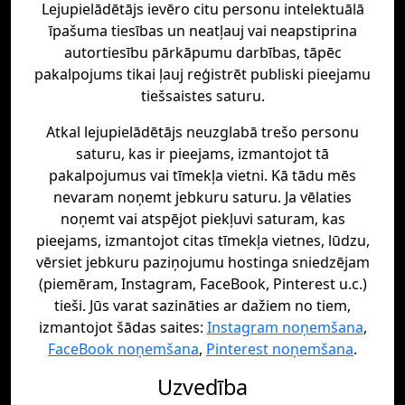
Lejupielādētājs ievēro citu personu intelektuālā
īpašuma tiesības un neatļauj vai neapstiprina
autortiesību pārkāpumu darbības, tāpēc
pakalpojums tikai ļauj reģistrēt publiski pieejamu
tiešsaistes saturu.
Atkal lejupielādētājs neuzglabā trešo personu
saturu, kas ir pieejams, izmantojot tā
pakalpojumus vai tīmekļa vietni. Kā tādu mēs
nevaram noņemt jebkuru saturu. Ja vēlaties
noņemt vai atspējot piekļuvi saturam, kas
pieejams, izmantojot citas tīmekļa vietnes, lūdzu,
vērsiet jebkuru paziņojumu hostinga sniedzējam
(piemēram, Instagram, FaceBook, Pinterest u.c.)
tieši. Jūs varat sazināties ar dažiem no tiem,
izmantojot šādas saites:
Instagram noņemšana
,
FaceBook noņemšana
,
Pinterest noņemšana
.
Uzvedība