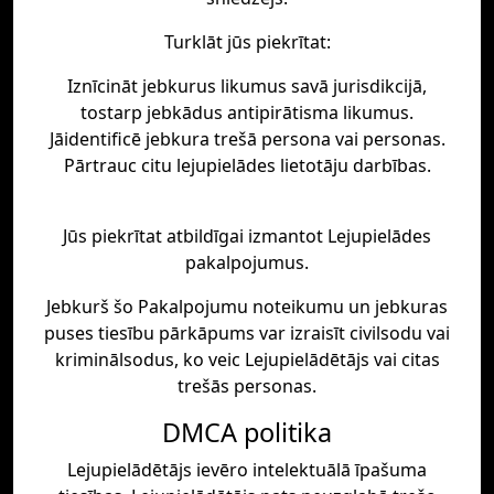
Turklāt jūs piekrītat:
Iznīcināt jebkurus likumus savā jurisdikcijā,
tostarp jebkādus antipirātisma likumus.
Jāidentificē jebkura trešā persona vai personas.
Pārtrauc citu lejupielādes lietotāju darbības.
Jūs piekrītat atbildīgai izmantot Lejupielādes
pakalpojumus.
Jebkurš šo Pakalpojumu noteikumu un jebkuras
puses tiesību pārkāpums var izraisīt civilsodu vai
kriminālsodus, ko veic Lejupielādētājs vai citas
trešās personas.
DMCA politika
Lejupielādētājs ievēro intelektuālā īpašuma