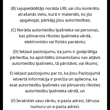
(B) Lejupielādētājs norāda URL vai citu konkrētu
atrašanās vietu, kurā ir materiāls, ko jūs
apgalvojat, pārkāpj jūsu autortiesības;
(C) Norāda autortiesību īpašnieka vai personas,
kas pilnvarota rīkoties īpašnieka vārdā,
elektronisko vai fizisko parakstu;
(D) Iekļaut paziņojumu, ka jums ir godprātīga
pārliecība, ka apstrīdēto izmantošanu nav atļāvis
autortiesību īpašnieks, tā pārstāvis, vai likums;
E) iekļaut paziņojumu par to, ka Jūsu Paziņojumā
ietvertā informācija ir precīza un apliecina, ka
esat autortiesību īpašnieks vai pilnvarots rīkoties
autortiesību īpašnieka vārdā, un
(F) Ierakstiet savu vārdu, e-pasta adresi, tālruņa
numuru un e-pasta adresi.