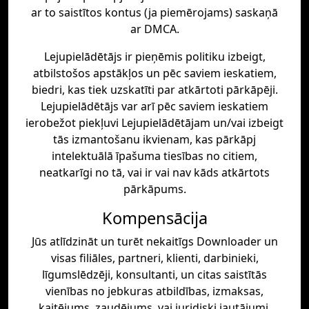
ar to saistītos kontus (ja piemērojams) saskaņā
ar DMCA.
Lejupielādētājs ir pieņēmis politiku izbeigt,
atbilstošos apstākļos un pēc saviem ieskatiem,
biedri, kas tiek uzskatīti par atkārtoti pārkāpēji.
Lejupielādētājs var arī pēc saviem ieskatiem
ierobežot piekļuvi Lejupielādētājam un/vai izbeigt
tās izmantošanu ikvienam, kas pārkāpj
intelektuālā īpašuma tiesības no citiem,
neatkarīgi no tā, vai ir vai nav kāds atkārtots
pārkāpums.
Kompensācija
Jūs atlīdzināt un turēt nekaitīgs Downloader un
visas filiāles, partneri, klienti, darbinieki,
līgumslēdzēji, konsultanti, un citas saistītās
vienības no jebkuras atbildības, izmaksas,
kaitējums, zaudējums, vai juridiski jautājumi,