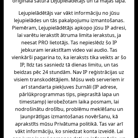
oriģinālā satura Lejupielādētājs un tā mājas lapā.
Lejupielādētājs var vākt informāciju no jūsu
lejupielādes un tās pakalpojumu izmantošanas.
Piemēram, Lejupielādētājs apkopo jūsu IP adresi,
lai varētu ierakstīt ātruma limita ierakstus, ja
neesat PRO lietotājs. Tas nepieslēdz šo IP
jebkuram ierakstītam video vai audio. Tas
vienkārši pagarina to, ka ieraksts tika veikts ar šo
IP, līdz tas sasniedz tā dienas limitu, un tas
beidzas pēc 24 stundām. Nav IP reģistrācijas uz
visiem transkodētājiem. Mūsu web serveriem ir
arī standarta piekļuves žurnāli (IP adrese,
pārlūkprogrammas tips, pieprasītā lapa un
timestamp) ierobežotam laika posmam, lai
nodrošinātu drošību, problēmu meklēšanu un
ļaunprātīgas izmantošanas novēršanu, kā
aprakstīts mūsu Privātuma politikā. Tas var arī
vākt informāciju, ko sniedzat konta izveidē. Lai