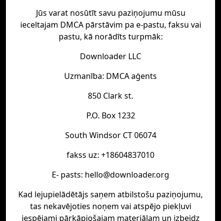
Jūs varat nosūtīt savu paziņojumu mūsu
ieceltajam DMCA pārstāvim pa e-pastu, faksu vai
pastu, kā norādīts turpmāk:
Downloader LLC
Uzmanība: DMCA aģents
850 Clark st.
P.O. Box 1232
South Windsor CT 06074
fakss uz: +18604837010
E- pasts: hello@downloader.org
Kad lejupielādētājs saņem atbilstošu paziņojumu,
tas nekavējoties noņem vai atspējo piekļuvi
iespējami pārkāpjošajam materiālam un izbeidz