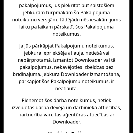
pakalpojumus, jūs piekrītat būt saistošiem
jebkurām turpmākām šo Pakalpojuma
noteikumu versijām. Tādējādi mēs iesakām jums
laiku pa laikam pārskatīt šos Pakalpojuma
noteikumus.
Ja Jūs pārkāpjat Pakalpojumu noteikumus,
jebkura iepriekšēja atļauja, netiešā vai
nepārprotamā, izmantot Downloader vai tā
pakalpojumus, nekavējoties izbeidzas bez
brīdinājuma. Jebkura Downloader izmantošana,
pārkāpjot šos Pakalpojumu noteikumus, ir
neatļauta.
Pieņemot šos darba noteikumus, netiek
izveidotas darba devēja un darbinieka attiecības,
partnerība vai citas aģentūras attiecības ar
Downloader.