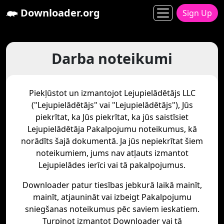
Downloader.org
Sign Up
Darba noteikumi
Piekļūstot un izmantojot Lejupielādētājs LLC
("Lejupielādētājs" vai "Lejupielādētājs"), Jūs
piekrītat, ka Jūs piekrītat, ka jūs saistīsiet
Lejupielādētāja Pakalpojumu noteikumus, kā
norādīts šajā dokumentā. Ja jūs nepiekrītat šiem
noteikumiem, jums nav atļauts izmantot
Lejupielādes ierīci vai tā pakalpojumus.
Downloader patur tiesības jebkurā laikā mainīt,
mainīt, atjaunināt vai izbeigt Pakalpojumu
sniegšanas noteikumus pēc saviem ieskatiem.
Turpinot izmantot Downloader vai tā