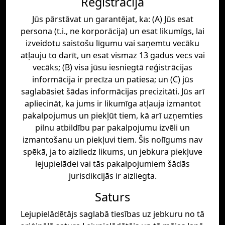
Reģistrācija
Jūs pārstāvat un garantējat, ka: (A) Jūs esat
persona (t.i., ne korporācija) un esat likumīgs, lai
izveidotu saistošu līgumu vai saņemtu vecāku
atļauju to darīt, un esat vismaz 13 gadus vecs vai
vecāks; (B) visa jūsu iesniegtā reģistrācijas
informācija ir precīza un patiesa; un (C) jūs
saglabāsiet šādas informācijas precizitāti. Jūs arī
apliecināt, ka jums ir likumīga atļauja izmantot
pakalpojumus un piekļūt tiem, kā arī uzņemties
pilnu atbildību par pakalpojumu izvēli un
izmantošanu un piekļuvi tiem. Šis nolīgums nav
spēkā, ja to aizliedz likums, un jebkura piekļuve
lejupielādei vai tās pakalpojumiem šādās
jurisdikcijās ir aizliegta.
Saturs
Lejupielādētājs saglabā tiesības uz jebkuru no tā