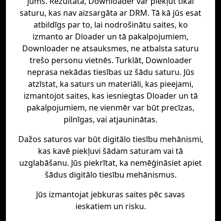
jums. Rezultātā, Downloader var piekļūt tikai
saturu, kas nav aizsargāta ar DRM. Tā kā jūs esat
atbildīgs par to, lai nodrošinātu saites, ko
izmanto ar Dloader un tā pakalpojumiem,
Downloader ne atsauksmes, ne atbalsta saturu
trešo personu vietnēs. Turklāt, Downloader
neprasa nekādas tiesības uz šādu saturu. Jūs
atzīstat, ka saturs un materiāli, kas pieejami,
izmantojot saites, kas iesniegtas Dloader un tā
pakalpojumiem, ne vienmēr var būt precīzas,
pilnīgas, vai atjauninātas.
Dažos saturos var būt digitālo tiesību mehānismi,
kas kavē piekļuvi šādam saturam vai tā
uzglabāšanu. Jūs piekrītat, ka nemēģināsiet apiet
šādus digitālo tiesību mehānismus.
Jūs izmantojat jebkuras saites pēc savas
ieskatiem un risku.