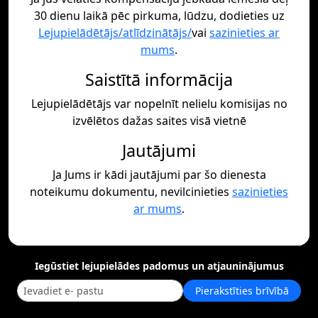
30 dienu laikā pēc pirkuma, lūdzu, dodieties uz
Lejupielādētājs/atlīdzinātājs/
vai
sazinieties ar
mums
.
Saistītā informācija
Lejupielādētājs var nopelnīt nelielu komisijas no
izvēlētos dažas saites visā vietnē
Jautājumi
Ja Jums ir kādi jautājumi par šo dienesta
noteikumu dokumentu, nevilcinieties
sazinieties
ar mums
.
Iegūstiet lejupielādes padomus un atjauninājumus
Pierakstīties brīvībā