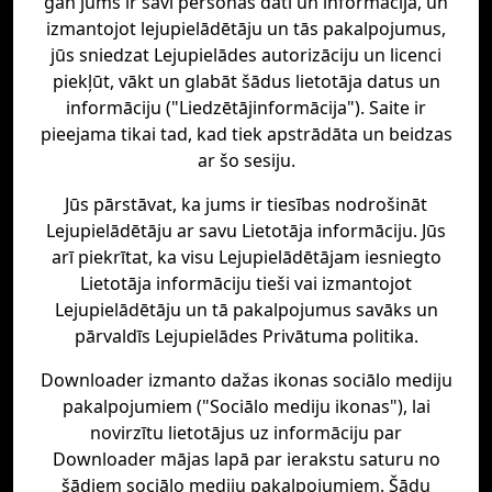
gan jums ir savi personas dati un informācija, un
izmantojot lejupielādētāju un tās pakalpojumus,
jūs sniedzat Lejupielādes autorizāciju un licenci
piekļūt, vākt un glabāt šādus lietotāja datus un
informāciju ("Liedzētājinformācija"). Saite ir
pieejama tikai tad, kad tiek apstrādāta un beidzas
ar šo sesiju.
Jūs pārstāvat, ka jums ir tiesības nodrošināt
Lejupielādētāju ar savu Lietotāja informāciju. Jūs
arī piekrītat, ka visu Lejupielādētājam iesniegto
Lietotāja informāciju tieši vai izmantojot
Lejupielādētāju un tā pakalpojumus savāks un
pārvaldīs Lejupielādes Privātuma politika.
Downloader izmanto dažas ikonas sociālo mediju
pakalpojumiem ("Sociālo mediju ikonas"), lai
novirzītu lietotājus uz informāciju par
Downloader mājas lapā par ierakstu saturu no
šādiem sociālo mediju pakalpojumiem. Šādu