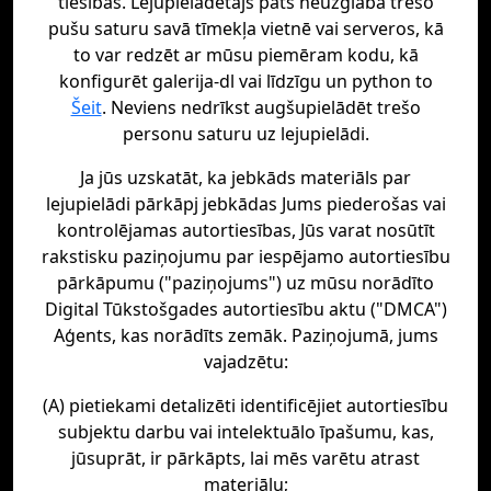
tiesības. Lejupielādētājs pats neuzglabā trešo
pušu saturu savā tīmekļa vietnē vai serveros, kā
to var redzēt ar mūsu piemēram kodu, kā
konfigurēt galerija-dl vai līdzīgu un python to
Šeit
. Neviens nedrīkst augšupielādēt trešo
personu saturu uz lejupielādi.
Ja jūs uzskatāt, ka jebkāds materiāls par
lejupielādi pārkāpj jebkādas Jums piederošas vai
kontrolējamas autortiesības, Jūs varat nosūtīt
rakstisku paziņojumu par iespējamo autortiesību
pārkāpumu ("paziņojums") uz mūsu norādīto
Digital Tūkstošgades autortiesību aktu ("DMCA")
Aģents, kas norādīts zemāk. Paziņojumā, jums
vajadzētu:
(A) pietiekami detalizēti identificējiet autortiesību
subjektu darbu vai intelektuālo īpašumu, kas,
jūsuprāt, ir pārkāpts, lai mēs varētu atrast
materiālu;