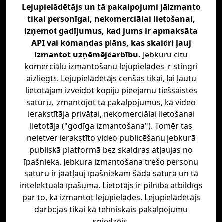
Lejupielādētājs un tā pakalpojumi jāizmanto
tikai personīgai, nekomerciālai lietošanai,
izņemot gadījumus, kad jums ir apmaksāta
API vai komandas plāns, kas skaidri ļauj
izmantot uzņēmējdarbību.
Jebkuru citu
komerciālu izmantošanu lejupielādes ir stingri
aizliegts. Lejupielādētājs cenšas tikai, lai ļautu
lietotājam izveidot kopiju pieejamu tiešsaistes
saturu, izmantojot tā pakalpojumus, kā video
ierakstītāja privātai, nekomerciālai lietošanai
lietotāja ("godīga izmantošana"). Tomēr tas
neietver ierakstīto video publicēšanu jebkurā
publiskā platformā bez skaidras atļaujas no
īpašnieka. Jebkura izmantošana trešo personu
saturu ir jāatļauj īpašniekam šāda satura un tā
intelektuālā īpašuma. Lietotājs ir pilnībā atbildīgs
par to, kā izmantot lejupielādes. Lejupielādētājs
darbojas tikai kā tehniskais pakalpojumu
sniedzējs.