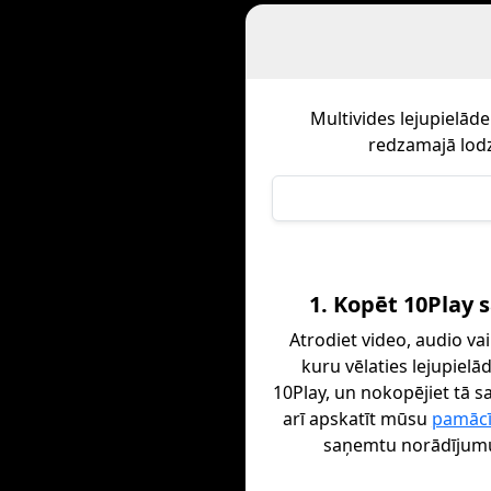
Multivides lejupielād
redzamajā lodz
1. Kopēt 10Play s
Atrodiet video, audio vai
kuru vēlaties lejupielā
10Play, un nokopējiet tā sa
arī apskatīt mūsu
pamāc
saņemtu norādījum