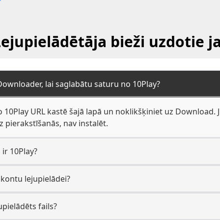
ejupielādētāja bieži uzdotie 
Downloader, lai saglabātu saturu no 10Play?
 10Play URL kastē šajā lapā un noklikšķiniet uz Download. Jū
ierakstīšanās, nav instalēt.
 ir 10Play?
 kontu lejupielādei?
upielādēts fails?