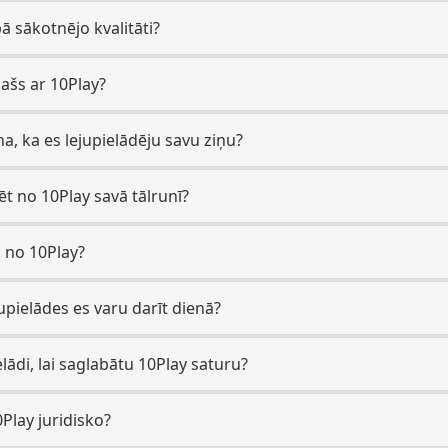
bā sākotnējo kvalitāti?
pašs ar 10Play?
ina, ka es lejupielādēju savu ziņu?
dēt no 10Play savā tālrunī?
es no 10Play?
upielādes es varu darīt dienā?
lādi, lai saglabātu 10Play saturu?
0Play juridisko?