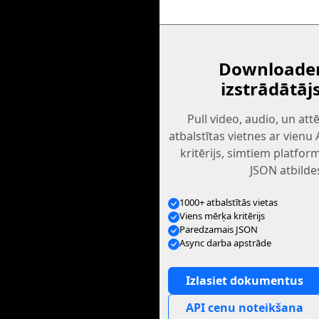
Downloader
izstrādātāj
Pull video, audio, un at
atbalstītas vietnes ar vienu
kritērijs, simtiem platfo
JSON atbilde
1000+ atbalstītās vietas
Viens mērķa kritērijs
Paredzamais JSON
Async darba apstrāde
Izlasiet dokumentus
API cenu noteikšana