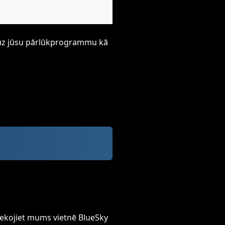
ti uz jūsu pārlūkprogrammu kā
ekojiet mums vietnē BlueSky