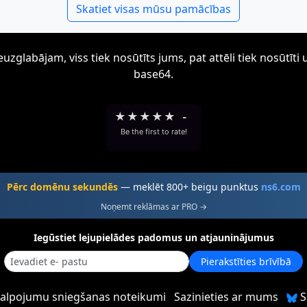
Skatiet visas mūsu pamācības
zglabājam, viss tiek nosūtīts jums, pat attēli tiek nosūtī
base64.
★
★
★
★
★
-
Be the first to rate!
Pērc domēnu sekundēs
— meklēt 800+ beigu punktus
ns6.com
Noņemt reklāmas ar PRO →
Iegūstiet lejupielādes padomus un atjauninājumus
Pierakstīties brīvībā
alpojumu sniegšanas noteikumi
Sazinieties ar mums
S