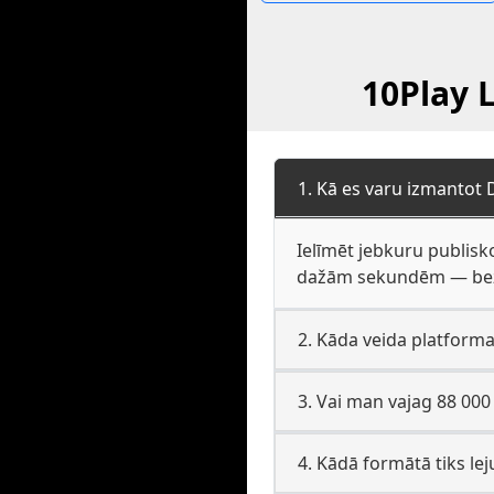
10Play L
1. Kā es varu izmantot 
Ielīmēt jebkuru publisko
dažām sekundēm — bez p
2. Kāda veida platforma
3. Vai man vajag 88 000
4. Kādā formātā tiks lej