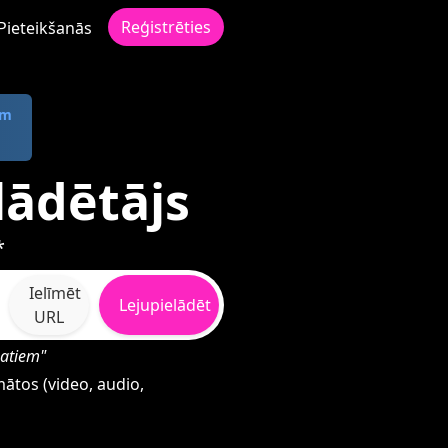
Reģistrēties
Pieteikšanās
om
lādētājs
*
Ielīmēt
Lejupielādēt
URL
matiem"
ātos (video, audio,