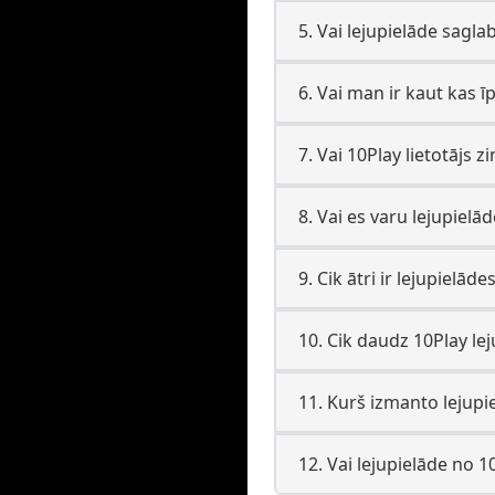
5. Vai lejupielāde sagla
6. Vai man ir kaut kas ī
7. Vai 10Play lietotājs z
8. Vai es varu lejupielā
9. Cik ātri ir lejupielād
10. Cik daudz 10Play lej
11. Kurš izmanto lejupie
12. Vai lejupielāde no 1