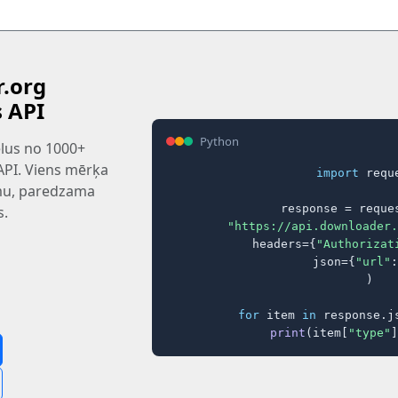
.org
s API
Python
tēlus no 1000+
 API. Viens mērķa
import
 reque
rmu, paredzama
response = reques
s.
"https://api.downloader.
    headers={
"Authorizat
    json={
"url"
:
)

for
 item 
in
 response.j
print
(item[
"type"
]