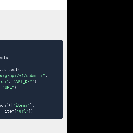
sts

ts.post(

org/api/v1/submit/"
,

ion"
: 
"API_KEY"
},

 
"URL"
},

son()[
"items"
]:

, item[
"url"
])