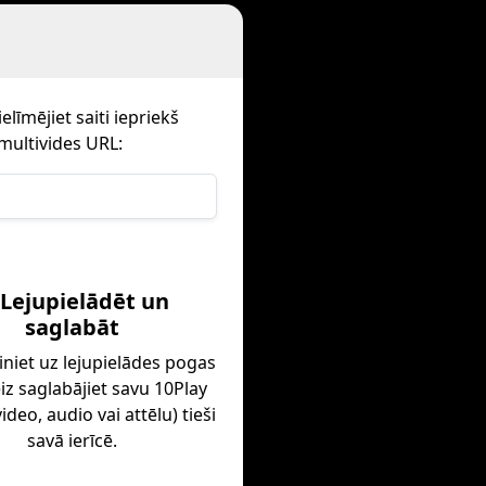
līmējiet saiti iepriekš
multivides URL:
 Lejupielādēt un
saglabāt
iniet uz lejupielādes pogas
iz saglabājiet savu 10Play
ideo, audio vai attēlu) tieši
savā ierīcē.