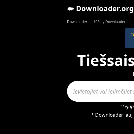
Downloader.org
Downloader
10Play Downloader
T
Tiešsai
"Lejup
* Downloader ļauj 