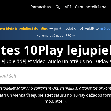
Pamācības
API
Cenu noteikšana
ava ideja ir pelnījusi domēnu
— pirkt, nodot un pārvaldīt to
ns6.c
Noņemt reklāmas ar PRO →
stes 10Play lejupie
Lejupielādējiet video, audio un attēlus no 10Play 
ielādējiet saturu no vairākiem URL vienlaikus, atdalot tos ar ko
ātri un vienkārši lejupielādēt saturu no 10Play dažādos form
mp3, attēli).