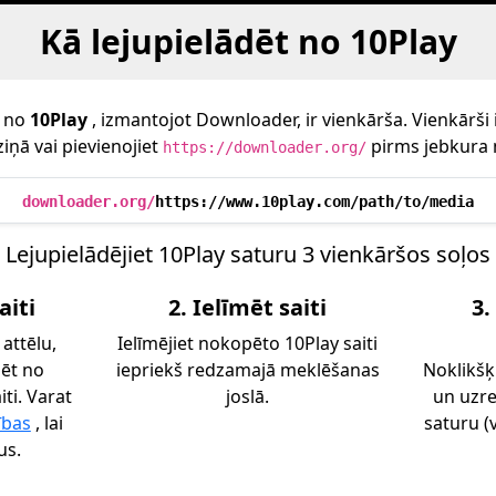
Kā lejupielādēt no 10Play
e no
10Play
, izmantojot Downloader, ir vienkārša. Vienkārši ie
iņā vai pievienojiet
pirms jebkura 
https://downloader.org/
downloader.org/
https://www.10play.com/path/to/media
Lejupielādējiet 10Play saturu 3 vienkāršos soļos
aiti
2. Ielīmēt saiti
3.
 attēlu,
Ielīmējiet nokopēto 10Play saiti
dēt no
iepriekš redzamajā meklēšanas
Noklikšķ
iti. Varat
joslā.
un uzre
ības
, lai
saturu (v
us.