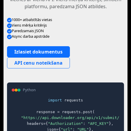
platformu, paredzama JSON atbildes.
1000+ atbalstītās vietas
Viens mērķa kritērijs
Paredzamais JSON
Async darba apstrāde
Izlasiet dokumentus
API cenu noteikšana
Python
import
 requests

response = requests.post(

"https://api.downloader.org/api/v1/submit/"
,

    headers={
"Authorization"
: 
"API_KEY"
},

    json={
"url"
: 
"URL"
},
