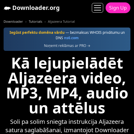
Downloader.org
Sign Up
Downloader
Tutorials
Aljazeera Tutorial
Iegūst perfektu domēna vārdu
— bezmaksas WHOIS privātumu un
DNS
ns6.com
Noņemt reklāmas ar PRO →
Kā lejupielādēt
Aljazeera video,
MP3, MP4, audio
un attēlus
Soli pa solim sniegta instrukcija Aljazeera
satura saglabāšanai, izmantojot Downloader