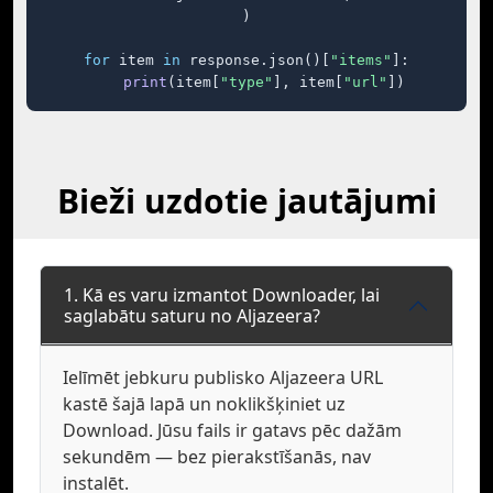
)

for
 item 
in
 response.json()[
"items"
]:

print
(item[
"type"
], item[
"url"
])
Bieži uzdotie jautājumi
1. Kā es varu izmantot Downloader, lai
saglabātu saturu no Aljazeera?
Ielīmēt jebkuru publisko Aljazeera URL
kastē šajā lapā un noklikšķiniet uz
Download. Jūsu fails ir gatavs pēc dažām
sekundēm — bez pierakstīšanās, nav
instalēt.