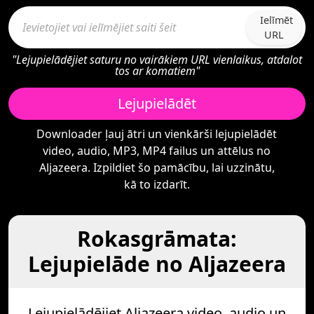
Ielīmēt
URL
"Lejupielādējiet saturu no vairākiem URL vienlaikus, atdalot
tos ar komatiem"
Lejupielādēt
Downloader ļauj ātri un vienkārši lejupielādēt
video, audio, MP3, MP4 failus un attēlus no
Aljazeera. Izpildiet šo pamācību, lai uzzinātu,
kā to izdarīt.
Rokasgrāmata:
Lejupielāde no Aljazeera
Lejupielādējiet Aljazeera video, audio un