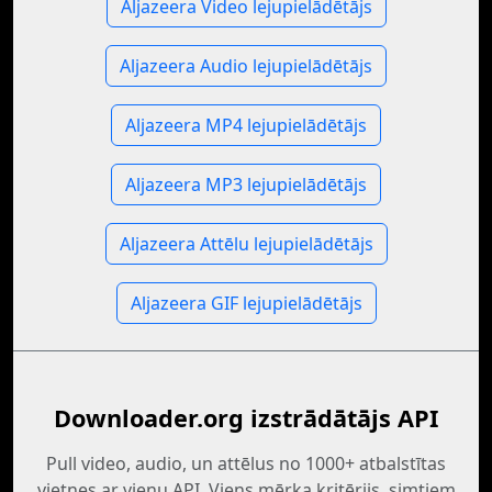
Aljazeera Video lejupielādētājs
Aljazeera Audio lejupielādētājs
Aljazeera MP4 lejupielādētājs
Aljazeera MP3 lejupielādētājs
Aljazeera Attēlu lejupielādētājs
Aljazeera GIF lejupielādētājs
Downloader.org izstrādātājs API
Pull video, audio, un attēlus no 1000+ atbalstītas
vietnes ar vienu API. Viens mērķa kritērijs, simtiem