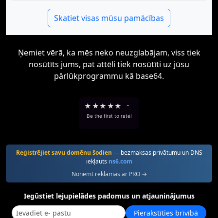
Skatiet visas mūsu pamācības
Ņemiet vērā, ka mēs neko neuzglabājam, viss tiek
nosūtīts jums, pat attēli tiek nosūtīti uz jūsu
pārlūkprogrammu kā base64.
★
★
★
★
★
-
Be the first to rate!
Reģistrējiet savu domēnu šodien
— bezmaksas privātumu un DNS
iekļauts
ns6.com
Noņemt reklāmas ar PRO →
Iegūstiet lejupielādes padomus un atjauninājumus
Pierakstīties brīvībā