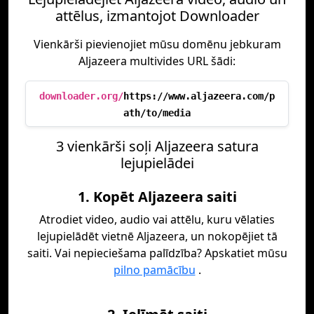
attēlus, izmantojot Downloader
Vienkārši pievienojiet mūsu domēnu jebkuram
Aljazeera multivides URL šādi:
downloader.org/
https://www.aljazeera.com/p
ath/to/media
3 vienkārši soļi Aljazeera satura
lejupielādei
1. Kopēt Aljazeera saiti
Atrodiet video, audio vai attēlu, kuru vēlaties
lejupielādēt vietnē Aljazeera, un nokopējiet tā
saiti. Vai nepieciešama palīdzība? Apskatiet mūsu
pilno pamācību
.