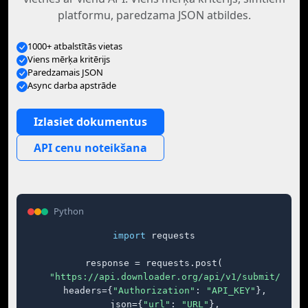
platformu, paredzama JSON atbildes.
1000+ atbalstītās vietas
Viens mērķa kritērijs
Paredzamais JSON
Async darba apstrāde
Izlasiet dokumentus
API cenu noteikšana
Python
import
 requests

response = requests.post(

"https://api.downloader.org/api/v1/submit/"
,

    headers={
"Authorization"
: 
"API_KEY"
},

    json={
"url"
: 
"URL"
},
