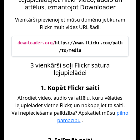
attēlus, izmantojot Downloader
Vienkārši pievienojiet mūsu domēnu jebkuram
Flickr multivides URL šādi:
downloader.org/
https://www.flickr.com/path
/to/media
3 vienkārši soļi Flickr satura
lejupielādei
1. Kopēt Flickr saiti
Atrodiet video, audio vai attēlu, kuru vēlaties
lejupielādēt vietnē Flickr, un nokopējiet tā saiti.
Vai nepieciešama palīdzība? Apskatiet mūsu
pilno
pamācību
.