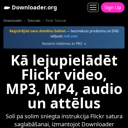
Downloader.org
Sign Up
Downloader
Tutorials
Flickr Tutorial
Reģistrējiet savu domēnu šodien
— bezmaksas privātumu un DNS
iekļauts
ns6.com
Noņemt reklāmas ar PRO →
Kā lejupielādēt
Flickr video,
MP3, MP4, audio
un attēlus
Soli pa solim sniegta instrukcija Flickr satura
saglabāšanai, izmantojot Downloader