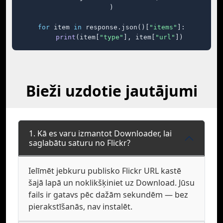
)

for
 item 
in
 response.json()[
"items"
]:

print
(item[
"type"
], item[
"url"
])
Bieži uzdotie jautājumi
1. Kā es varu izmantot Downloader, lai
saglabātu saturu no Flickr?
Ielīmēt jebkuru publisko Flickr URL kastē
šajā lapā un noklikšķiniet uz Download. Jūsu
fails ir gatavs pēc dažām sekundēm — bez
pierakstīšanās, nav instalēt.