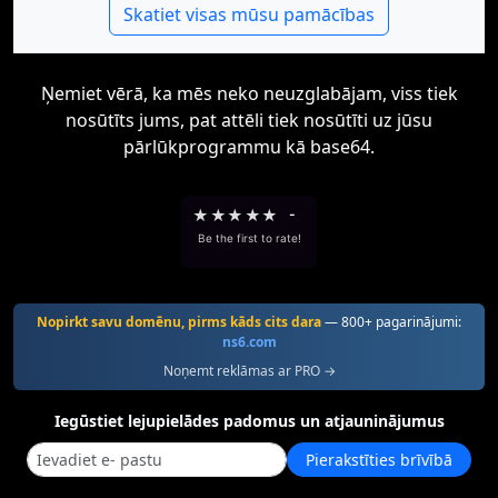
Skatiet visas mūsu pamācības
Ņemiet vērā, ka mēs neko neuzglabājam, viss tiek
nosūtīts jums, pat attēli tiek nosūtīti uz jūsu
pārlūkprogrammu kā base64.
★
★
★
★
★
-
Be the first to rate!
Nopirkt savu domēnu, pirms kāds cits dara
— 800+ pagarinājumi:
ns6.com
Noņemt reklāmas ar PRO →
Iegūstiet lejupielādes padomus un atjauninājumus
Pierakstīties brīvībā