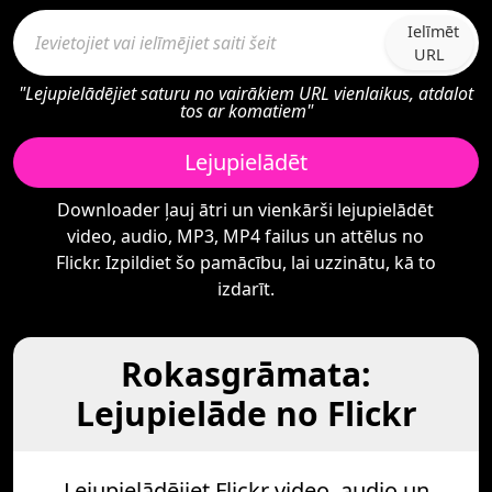
Ielīmēt
URL
"Lejupielādējiet saturu no vairākiem URL vienlaikus, atdalot
tos ar komatiem"
Lejupielādēt
Downloader ļauj ātri un vienkārši lejupielādēt
video, audio, MP3, MP4 failus un attēlus no
Flickr. Izpildiet šo pamācību, lai uzzinātu, kā to
izdarīt.
Rokasgrāmata:
Lejupielāde no Flickr
Lejupielādējiet Flickr video, audio un