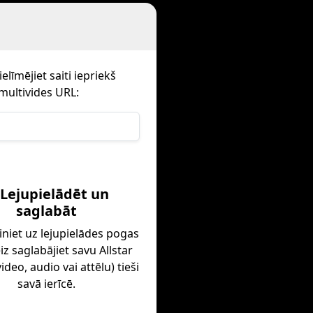
līmējiet saiti iepriekš
multivides URL:
 Lejupielādēt un
saglabāt
iniet uz lejupielādes pogas
iz saglabājiet savu Allstar
ideo, audio vai attēlu) tieši
savā ierīcē.