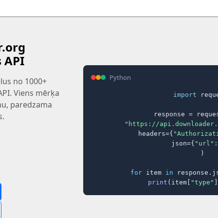
.org
s API
Python
tēlus no 1000+
 API. Viens mērķa
import
 reque
rmu, paredzama
response = reques
s.
"https://api.downloader.
    headers={
"Authorizat
    json={
"url"
:
)

for
 item 
in
 response.j
print
(item[
"type"
]