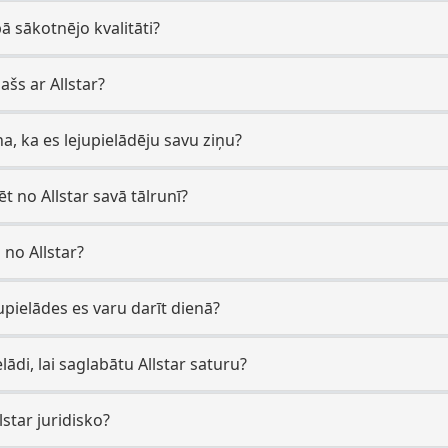
bā sākotnējo kvalitāti?
ašs ar Allstar?
zina, ka es lejupielādēju savu ziņu?
ēt no Allstar savā tālrunī?
s no Allstar?
jupielādes es varu darīt dienā?
lādi, lai saglabātu Allstar saturu?
lstar juridisko?