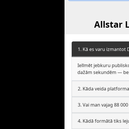
Allstar 
1. Kā es varu izmantot 
Ielīmēt jebkuru publisko
dažām sekundēm — bez p
2. Kāda veida platforma 
3. Vai man vajag 88 000
4. Kādā formātā tiks lej