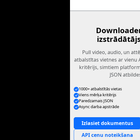
Downloader
izstrādātāj
Pull video, audio, un at
atbalstītas vietnes ar vienu
kritērijs, simtiem platfo
JSON atbilde
1000+ atbalstītās vietas
Viens mērķa kritērijs
Paredzamais JSON
Async darba apstrāde
Izlasiet dokumentus
API cenu noteikšana