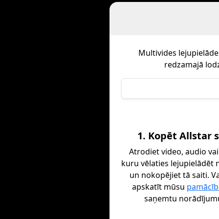
Multivides lejupielād
redzamajā lodz
1. Kopēt Allstar s
Atrodiet video, audio vai
kuru vēlaties lejupielādēt n
un nokopējiet tā saiti. V
apskatīt mūsu
pamācīb
saņemtu norādījum