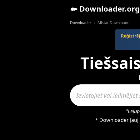
Downloader.org
Downloader
Allstar Downloader
Reģistrē
Tiešsais
"Lejup
* Downloader ļauj ā