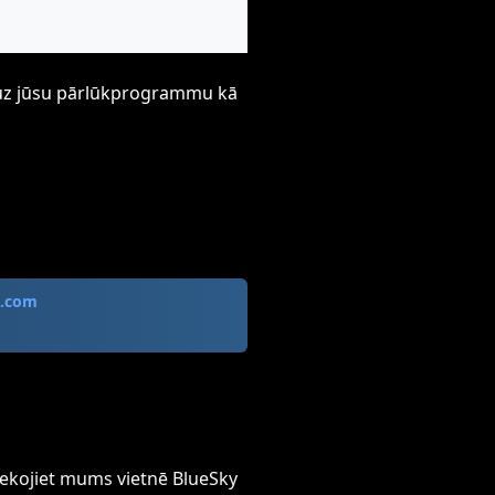
ti uz jūsu pārlūkprogrammu kā
6.com
ekojiet mums vietnē BlueSky