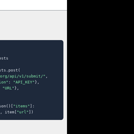
sts

ts.post(

org/api/v1/submit/"
,

ion"
: 
"API_KEY"
},

 
"URL"
},

son()[
"items"
]:

, item[
"url"
])