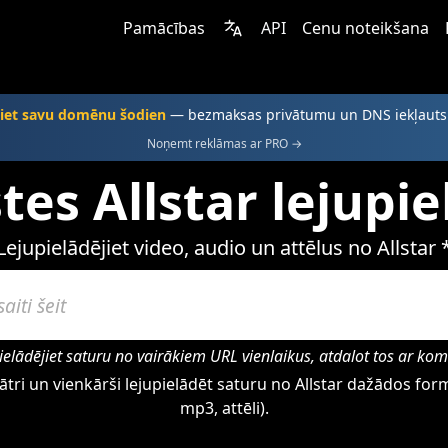
Pamācības
API
Cenu noteikšana
jiet savu domēnu šodien
— bezmaksas privātumu un DNS iekļaut
Noņemt reklāmas ar PRO →
tes Allstar lejupi
Lejupielādējiet video, audio un attēlus no Allstar 
ielādējiet saturu no vairākiem URL vienlaikus, atdalot tos ar ko
tri un vienkārši lejupielādēt saturu no Allstar dažādos for
mp3, attēli).