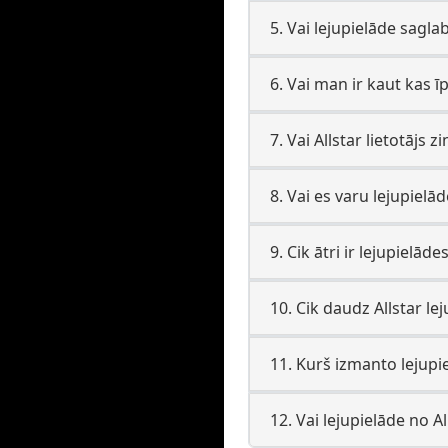
5. Vai lejupielāde sagla
6. Vai man ir kaut kas īp
7. Vai Allstar lietotājs 
8. Vai es varu lejupielād
9. Cik ātri ir lejupielāde
10. Cik daudz Allstar le
11. Kurš izmanto lejupie
12. Vai lejupielāde no Al