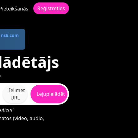
Reģistrēties
Pieteikšanās
s
ns6.com
elādētājs
*
Ielīmēt
Lejupielādēt
URL
matiem"
mātos (video, audio,