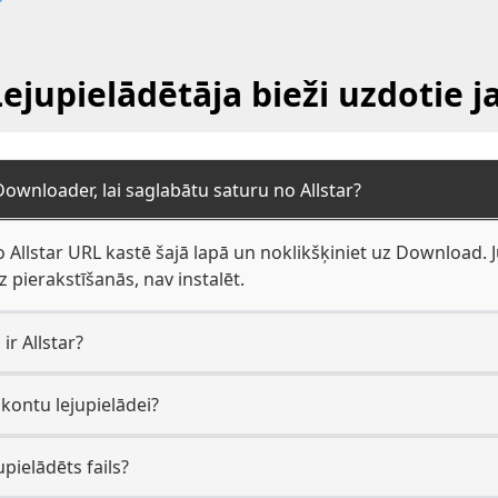
Lejupielādētāja bieži uzdotie 
Downloader, lai saglabātu saturu no Allstar?
 Allstar URL kastē šajā lapā un noklikšķiniet uz Download. Jū
ierakstīšanās, nav instalēt.
ir Allstar?
 kontu lejupielādei?
upielādēts fails?