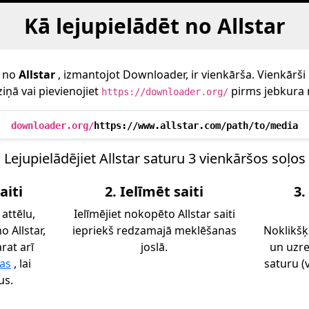
Kā lejupielādēt no Allstar
e no
Allstar
, izmantojot Downloader, ir vienkārša. Vienkārši ie
iņā vai pievienojiet
pirms jebkura 
https://downloader.org/
downloader.org/
https://www.allstar.com/path/to/media
Lejupielādējiet Allstar saturu 3 vienkāršos soļos
aiti
2. Ielīmēt saiti
3.
 attēlu,
Ielīmējiet nokopēto Allstar saiti
o Allstar,
iepriekš redzamajā meklēšanas
Noklikšķ
arat arī
joslā.
un uzre
as
, lai
saturu (v
us.