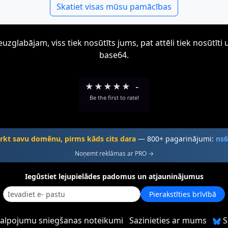
Skatiet visas mūsu pamācības
zglabājam, viss tiek nosūtīts jums, pat attēli tiek nosūtī
base64.
★
★
★
★
★
-
Be the first to rate!
rkt savu domēnu, pirms kāds cits dara
— 800+ pagarinājumi:
ns
Noņemt reklāmas ar PRO →
Iegūstiet lejupielādes padomus un atjauninājumus
Pierakstīties brīvībā
alpojumu sniegšanas noteikumi
Sazinieties ar mums
S