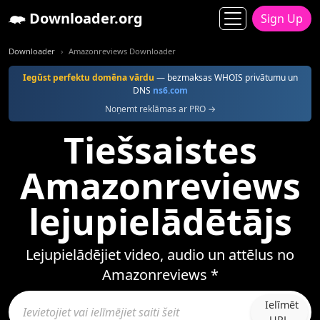
Downloader.org
Sign Up
Downloader
Amazonreviews Downloader
Iegūst perfektu domēna vārdu
— bezmaksas WHOIS privātumu un
DNS
ns6.com
Noņemt reklāmas ar PRO →
Tiešsaistes
Amazonreviews
lejupielādētājs
Lejupielādējiet video, audio un attēlus no
Amazonreviews *
Ielīmēt
URL