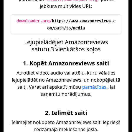
jebkura multivides URL:
downloader.org/
https://www.amazonreviews.c
om/path/to/media
Lejupielādējiet Amazonreviews
saturu 3 vienkāršos soļos
1. Kopēt Amazonreviews saiti
Atrodiet video, audio vai attēlu, kuru vēlaties
lejupielādēt no Amazonreviews, un nokopējiet tā
saiti. Varat arī apskatīt mūsu
pamācības
, lai
saņemtu norādījumus.
2. Ielīmēt saiti
Ielīmējiet nokopēto Amazonreviews saiti iepriekš
redzamajā meklēšanas joslā.