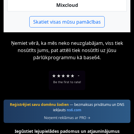
Mixcloud
Skatiet visas mūsu pamācības
Ņemiet vērā, ka mēs neko neuzglabājam, viss tiek
nosūtīts jums, pat attēli tiek nosūtīti uz jūsu
pārlūkprogrammu kā base64.
★
★
★
★
★
-
Be the first to rate!
Reģistrējiet savu domēnu šodien
— bezmaksas privātumu un DNS
iekļauts
ns6.com
Noņemt reklāmas ar PRO →
Iegūstiet lejupielādes padomus un atjauninājumus