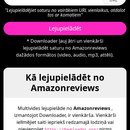
"Lejupielādējiet saturu no vairākiem URL vienlaikus, atdalot
tos ar komatiem"
Lejupielādēt
* Downloader ļauj ātri un vienkārši
lejupielādēt saturu no Amazonreviews
dažādos formātos (video, audio, mp3, attēli).
Kā lejupielādēt no
Amazonreviews
Multivides lejupielāde no
Amazonreviews
,
izmantojot Downloader, ir vienkārša. Vienkārši
ielīmējiet saiti iepriekš redzamajā lodziņā vai
pievienojiet
pirms
https://downloader.org/