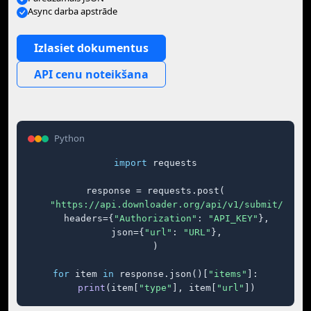
Async darba apstrāde
Izlasiet dokumentus
API cenu noteikšana
Python
import
 requests

response = requests.post(

"https://api.downloader.org/api/v1/submit/"
,

    headers={
"Authorization"
: 
"API_KEY"
},

    json={
"url"
: 
"URL"
},

)

for
 item 
in
 response.json()[
"items"
]:

print
(item[
"type"
], item[
"url"
])