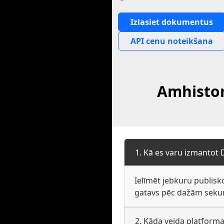
Izlasiet dokumentus
API cenu noteikšana
Amhistor
1. Kā es varu izmantot
Ielīmēt jebkuru publisk
gatavs pēc dažām sekun
2. Kāda veida platform