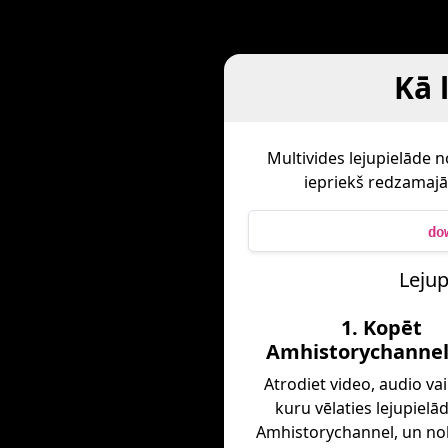
Kā 
Multivides lejupielāde 
iepriekš redzamajā 
do
Lejup
1. Kopēt
Amhistorychannel 
Atrodiet video, audio vai
kuru vēlaties lejupielā
Amhistorychannel, un no