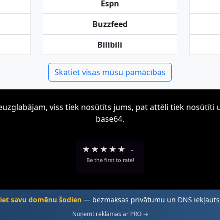
Espn
Buzzfeed
Bilibili
Skatiet visas mūsu pamācības
zglabājam, viss tiek nosūtīts jums, pat attēli tiek nosūtī
base64.
★
★
★
★
★
-
Be the first to rate!
jiet savu domēnu šodien
— bezmaksas privātumu un DNS iekļaut
Noņemt reklāmas ar PRO →