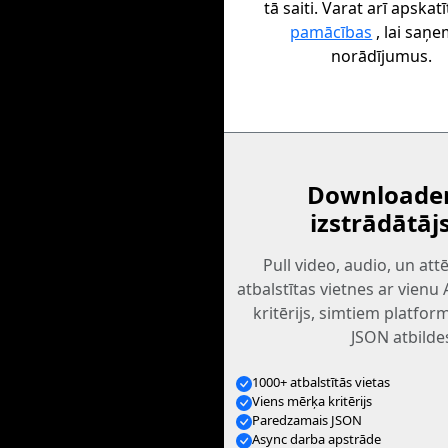
tā saiti. Varat arī apska
pamācības
, lai saņ
norādījumus.
Downloader
izstrādātāj
Pull video, audio, un at
atbalstītas vietnes ar vienu
kritērijs, simtiem platfo
JSON atbilde
1000+ atbalstītās vietas
Viens mērķa kritērijs
Paredzamais JSON
Async darba apstrāde