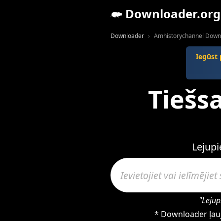
Downloader.org
Downloader
Amhistorychannel Down
Iegūst
Tiešs
Lejupi
"Lejup
* Downloader ļauj