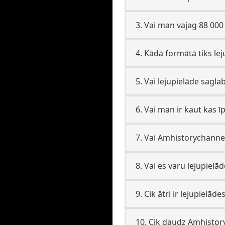
3. Vai man vajag 88 000
4. Kādā formātā tiks lej
5. Vai lejupielāde sagla
6. Vai man ir kaut kas 
7. Vai Amhistorychannel 
8. Vai es varu lejupiel
9. Cik ātri ir lejupielā
10. Cik daudz Amhistory