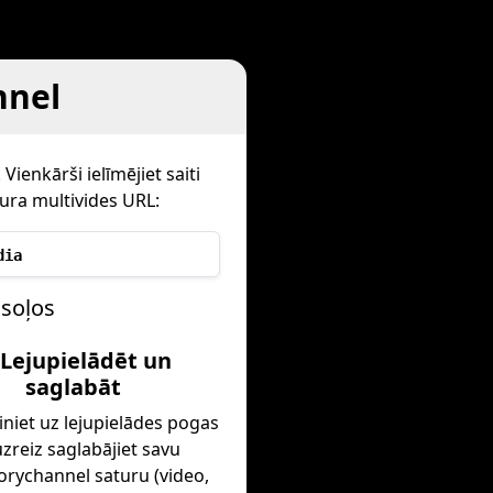
nnel
Vienkārši ielīmējiet saiti
ura multivides URL:
dia
 soļos
 Lejupielādēt un
saglabāt
iniet uz lejupielādes pogas
zreiz saglabājiet savu
rychannel saturu (video,