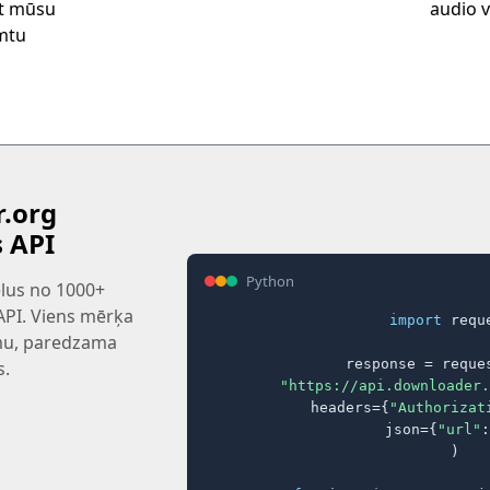
tīt mūsu
audio va
emtu
.org
s API
Python
tēlus no 1000+
 API. Viens mērķa
import
 reque
rmu, paredzama
response = reques
s.
"https://api.downloader.
    headers={
"Authorizat
    json={
"url"
:
)
