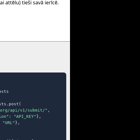
i attēlu) tieši savā ierīcē.
sts

ts.post(

org/api/v1/submit/"
,

ion"
: 
"API_KEY"
},

 
"URL"
},
