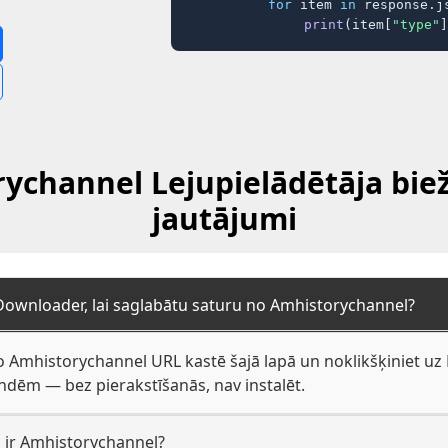
for
 item 
in
 response.j
print
(item[
"type"
]
ychannel Lejupielādētāja biež
jautājumi
 Downloader, lai saglabātu saturu no Amhistorychannel?
o Amhistorychannel URL kastē šajā lapā un noklikšķiniet uz D
dēm — bez pierakstīšanās, nav instalēt.
a ir Amhistorychannel?