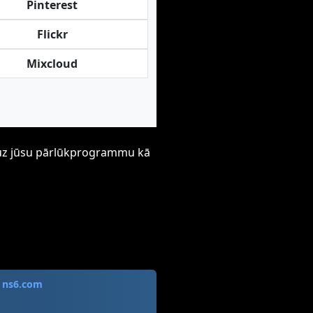
Pinterest
Flickr
Mixcloud
ti uz jūsu pārlūkprogrammu kā
s
ns6.com