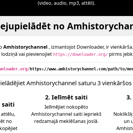
(video, audio, mp3, attēli).
lejupielādēt no Amhistorycha
no
Amhistorychannel
, izmantojot Downloader, ir vienkārša. 
lodziņā vai pievienojiet
pirms jebk
https://downloader.org/
wnloader.org/
https://www.amhistorychannel.com/path/to/me
ielādējiet Amhistorychannel saturu 3 vienkāršos
2. Ielīmēt saiti
3.
saiti
Ielīmējiet nokopēto
 attēlu,
Amhistorychannel saiti iepriekš
Noklikšķ
dēt no
redzamajā meklēšanas joslā.
un u
kopējiet
Amhisto