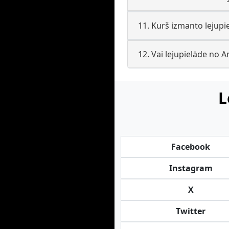
11. Kurš izmanto lejupi
12. Vai lejupielāde no 
L
Facebook
Instagram
X
Twitter