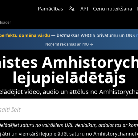
Pamācības
API
Cenu noteikšana
loader
 perfektu domēna vārdu
— bezmaksas WHOIS privātumu un DNS
Noņemt reklāmas ar PRO →
aistes Amhistoryc
lejupielādētājs
elādējiet video, audio un attēlus no Amhistorych
ielādējiet saturu no vairākiem URL vienlaikus, atdalot tos ar ko
 ātri un vienkārši lejupielādēt saturu no Amhistorychanne