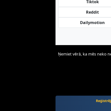
Tiktok
Reddit
Dailymotion
Ņemiet vērā, ka mēs neko neu
Reģistrē