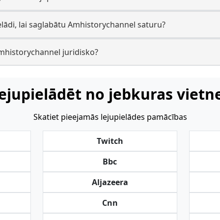
elādi, lai saglabātu Amhistorychannel saturu?
Amhistorychannel juridisko?
ejupielādēt no jebkuras vietn
Skatiet pieejamās lejupielādes pamācības
Twitch
Bbc
Aljazeera
Cnn