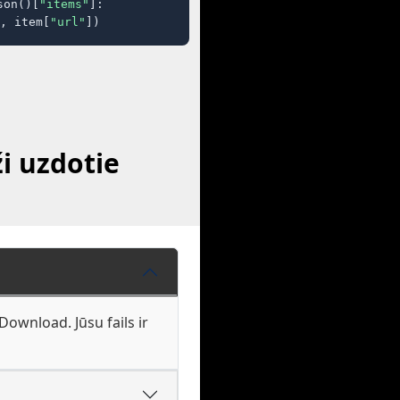
son()[
"items"
]:

, item[
"url"
])
i uzdotie
ownload. Jūsu fails ir