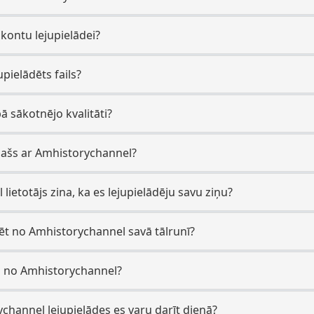
 kontu lejupielādei?
upielādēts fails?
bā sākotnējo kvalitāti?
īpašs ar Amhistorychannel?
lietotājs zina, ka es lejupielādēju savu ziņu?
ādēt no Amhistorychannel savā tālrunī?
des no Amhistorychannel?
channel lejupielādes es varu darīt dienā?