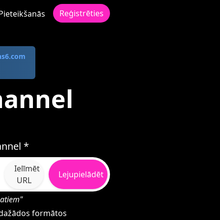
Reģistrēties
Pieteikšanās
ns6.com
hannel
annel *
Ielīmēt
Lejupielādēt
URL
matiem"
l dažādos formātos