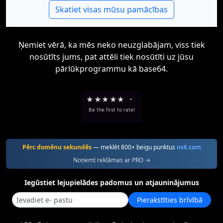
Skatiet visas mūsu pamācības
Ņemiet vērā, ka mēs neko neuzglabājam, viss tiek
nosūtīts jums, pat attēli tiek nosūtīti uz jūsu
pārlūkprogrammu kā base64.
★
★
★
★
★
-
Be the first to rate!
Pērc domēnu sekundēs
— meklēt 800+ beigu punktus
ns6.com
Noņemt reklāmas ar PRO →
Iegūstiet lejupielādes padomus un atjauninājumus
Pierakstīties brīvībā