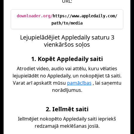
URL:
downloader.org/
https://www.appledaily.com/
path/to/media
Lejupielādējiet Appledaily saturu 3
vienkāršos soļos
1. Kopēt Appledaily saiti
Atrodiet video, audio vai attēlu, kuru vēlaties
lejupielādēt no Appledaily, un nokopējiet tā saiti.
Varat arī apskatīt mūsu
pamācības
, lai saņemtu
norādījumus.
2. Ielīmēt saiti
Ielīmējiet nokopēto Appledaily saiti iepriekš
redzamajā meklēšanas joslā.