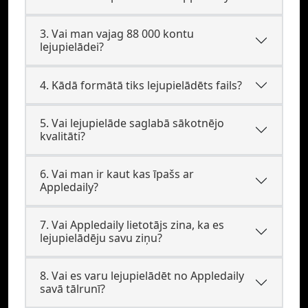
3. Vai man vajag 88 000 kontu
lejupielādei?
4. Kādā formātā tiks lejupielādēts fails?
5. Vai lejupielāde saglabā sākotnējo
kvalitāti?
6. Vai man ir kaut kas īpašs ar
Appledaily?
7. Vai Appledaily lietotājs zina, ka es
lejupielādēju savu ziņu?
8. Vai es varu lejupielādēt no Appledaily
savā tālrunī?