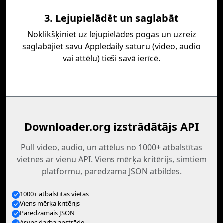
3. Lejupielādēt un saglabāt
Noklikšķiniet uz lejupielādes pogas un uzreiz
saglabājiet savu Appledaily saturu (video, audio
vai attēlu) tieši savā ierīcē.
Downloader.org izstrādātājs API
Pull video, audio, un attēlus no 1000+ atbalstītas
vietnes ar vienu API. Viens mērķa kritērijs, simtiem
platformu, paredzama JSON atbildes.
1000+ atbalstītās vietas
Viens mērķa kritērijs
Paredzamais JSON
Async darba apstrāde