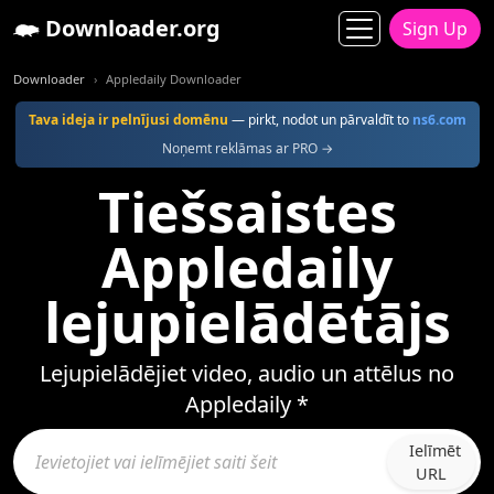
Downloader.org
Sign Up
Downloader
Appledaily Downloader
Tava ideja ir pelnījusi domēnu
— pirkt, nodot un pārvaldīt to
ns6.com
Noņemt reklāmas ar PRO →
Tiešsaistes
Appledaily
lejupielādētājs
Lejupielādējiet video, audio un attēlus no
Appledaily *
Ielīmēt
URL