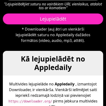
"Lejupielādējiet saturu no vairākiem URL vienlaikus, atdalot
tos ar komatiem"
Lejupielādēt
* Downloader ļauj ātri un vienkārši
lejupielādēt saturu no Appledaily dažādos
formātos (video, audio, mp3, attēli).
Kā lejupielādēt no
Appledaily
Multivides lejupielāde no
Appledaily
, izmantojot
Downloader, ir vienkārša. Vienkārši ielīmējiet saiti
iepriekš redzamajā lodziņā vai pievienojiet
pirms jebkura multivides
https://downloader.org/