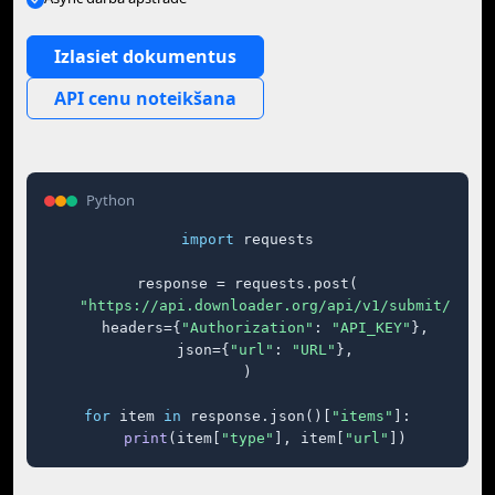
Izlasiet dokumentus
API cenu noteikšana
Python
import
 requests

response = requests.post(

"https://api.downloader.org/api/v1/submit/"
,

    headers={
"Authorization"
: 
"API_KEY"
},

    json={
"url"
: 
"URL"
},

)

for
 item 
in
 response.json()[
"items"
]:

print
(item[
"type"
], item[
"url"
])