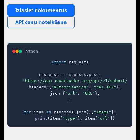
Izlasiet dokumentus
API cenu noteikšana
Python
import
 requests

response = requests.post(

"https://api.downloader.org/api/v1/submit/"
,

    headers={
"Authorization"
: 
"API_KEY"
},

    json={
"url"
: 
"URL"
},

)

for
 item 
in
 response.json()[
"items"
]:

print
(item[
"type"
], item[
"url"
])