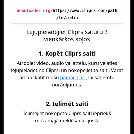
downloader.org/
https://www.cliprs.com/path
/to/media
Lejupielādējiet Cliprs saturu 3
vienkāršos soļos
1. Kopēt Cliprs saiti
Atrodiet video, audio vai attēlu, kuru vēlaties
lejupielādēt no Cliprs, un nokopējiet tā saiti. Varat
arī apskatīt mūsu
pamācības
, lai saņemtu
norādījumus.
2. Ielīmēt saiti
Ielīmējiet nokopēto Cliprs saiti iepriekš
redzamajā meklēšanas joslā.