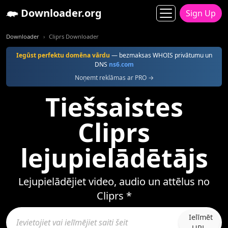
Downloader.org
Sign Up
Downloader
Cliprs Downloader
Iegūst perfektu domēna vārdu
— bezmaksas WHOIS privātumu un
DNS
ns6.com
Noņemt reklāmas ar PRO →
Tiešsaistes
Cliprs
lejupielādētājs
Lejupielādējiet video, audio un attēlus no
Cliprs *
Ielīmēt
URL