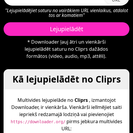
"Lejupielādējiet saturu no vairākiem URL vienlaikus, atdalot
tos ar komatiem"
Lejupielādēt
* Downloader ļauj ātri un vienkārši
lejupielādēt saturu no Cliprs dažādos
formātos (video, audio, mp3, attēli).
Kā lejupielādēt no Cliprs
Multivides lejupielāde no
Cliprs
, izmantojot
Downloader, ir vienkārša. Vienkārši ielīmējiet saiti
iepriekš redzamajā lodziņā vai pievienojiet
pirms jebkura multivides
https://downloader.org/
URL: