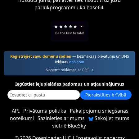
nosūtīts jums, pat attēli tiek nosūtīti uz jūsu
pārlūkprogrammu kā base64.
★
★
★
★
★
-
Be the first to rate!
Reģistrējiet savu domēnu šodien
— bezmaksas privātumu un DNS
iekļauts
ns6.com
Noņemt reklāmas ar PRO →
Iegūstiet lejupielādes padomus un atjauninājumus
Pierakstīties brīvībā
API
Privātuma politika
Pakalpojumu sniegšanas
noteikumi
Sazinieties ar mums
Sekojiet mums
vietnē BlueSky
©
2026 Downloader LLC
| Izgatavojis:
nadermx