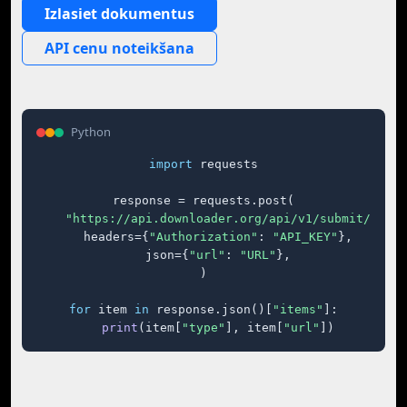
Izlasiet dokumentus
API cenu noteikšana
Python
import
 requests

response = requests.post(

"https://api.downloader.org/api/v1/submit/"
,

    headers={
"Authorization"
: 
"API_KEY"
},

    json={
"url"
: 
"URL"
},

)

for
 item 
in
 response.json()[
"items"
]:

print
(item[
"type"
], item[
"url"
])