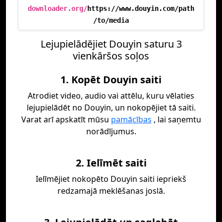
downloader.org/
https://www.douyin.com/path
/to/media
Lejupielādējiet Douyin saturu 3
vienkāršos soļos
1. Kopēt Douyin saiti
Atrodiet video, audio vai attēlu, kuru vēlaties
lejupielādēt no Douyin, un nokopējiet tā saiti.
Varat arī apskatīt mūsu
pamācības
, lai saņemtu
norādījumus.
2. Ielīmēt saiti
Ielīmējiet nokopēto Douyin saiti iepriekš
redzamajā meklēšanas joslā.