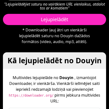
"Lejupielādējiet saturu no vairākiem URL vienlaikus, atdalot
tos ar komatiem"
Lejupielādēt
* Downloader ļauj ātri un vienkārši
lejupielādēt saturu no Douyin dažādos
formātos (video, audio, mp3, attēli).
Kā lejupielādēt no Douyin
Multivides lejupielāde no
Douyin
, izmantojot
Downloader, ir vienkārša. Vienkārši ielīmējiet saiti
iepriekš redzamajā lodziņā vai pievienojiet
pirms jebkura multivides
https://downloader.org/
URL: