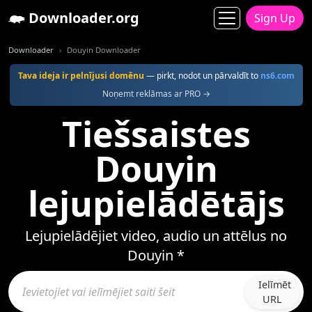
Downloader.org
Sign Up
Downloader
Douyin Downloader
Tava ideja ir pelnījusi domēnu
— pirkt, nodot un pārvaldīt to
ns6.com
Noņemt reklāmas ar PRO →
Tiešsaistes
Douyin
lejupielādētājs
Lejupielādējiet video, audio un attēlus no
Douyin *
Ielīmēt
URL