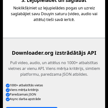
3. Lejupielādēt un saglabāt
Noklikšķiniet uz lejupielādes pogas un uzreiz
saglabājiet savu Douyin saturu (video, audio vai
attēlu) tieši savā ierīcē.
Downloader.org izstrādātājs API
Pull video, audio, un attēlus no 1000+ atbalstītas
vietnes ar vienu API. Viens mērķa kritērijs, simtiem
platformu, paredzama JSON atbildes.
1000+ atbalstītās vietas
Viens mērķa kritērijs
Paredzamais JSON
Async darba apstrāde