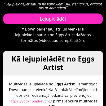
"Lejupielādējiet saturu no vairākiem URL vienlaikus, atdalot
tos ar komatiem"
Lejupielādēt
* Downloader ļauj ātri un vienkārši
lejupielādēt saturu no Eggs Artist dažādos
formātos (video, audio, mp3, attēli).
Kā lejupielādēt no Eggs
Artist
Multivides lejupielāde no
Eggs Artist
, izmantojot
Downloader, ir vienkārša. Vienkārši ielīmējiet saiti
iepriekš redzamajā lodziņā vai pievienojiet
pirms jebkura multivides
https://downloader.org/