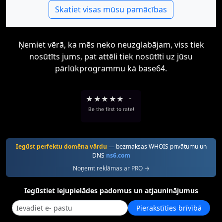
Skatiet visas mūsu pamācības
Ņemiet vērā, ka mēs neko neuzglabājam, viss tiek
nosūtīts jums, pat attēli tiek nosūtīti uz jūsu
pārlūkprogrammu kā base64.
★
★
★
★
★
-
Be the first to rate!
Iegūst perfektu domēna vārdu
— bezmaksas WHOIS privātumu un
DNS
ns6.com
Noņemt reklāmas ar PRO →
Iegūstiet lejupielādes padomus un atjauninājumus
Pierakstīties brīvībā