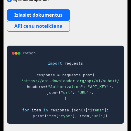
Izlasiet dokumentus
API cenu noteikšana
Python
import
 requests

response = requests.post(

"https://api.downloader.org/api/v1/submit/"
,

    headers={
"Authorization"
: 
"API_KEY"
},

    json={
"url"
: 
"URL"
},

)

for
 item 
in
 response.json()[
"items"
]:

print
(item[
"type"
], item[
"url"
])