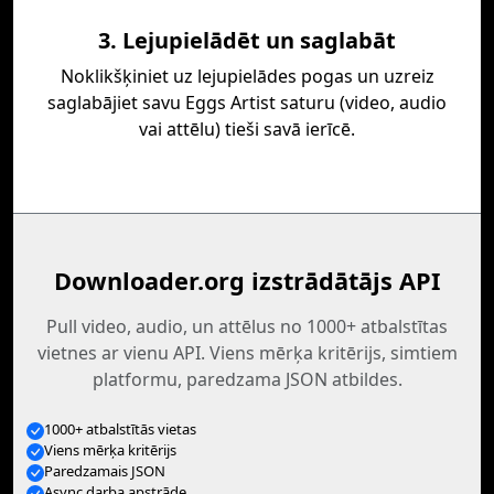
3. Lejupielādēt un saglabāt
Noklikšķiniet uz lejupielādes pogas un uzreiz
saglabājiet savu Eggs Artist saturu (video, audio
vai attēlu) tieši savā ierīcē.
Downloader.org izstrādātājs API
Pull video, audio, un attēlus no 1000+ atbalstītas
vietnes ar vienu API. Viens mērķa kritērijs, simtiem
platformu, paredzama JSON atbildes.
1000+ atbalstītās vietas
Viens mērķa kritērijs
Paredzamais JSON
Async darba apstrāde