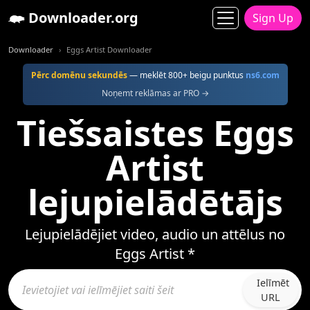
Downloader.org
Sign Up
Downloader
Eggs Artist Downloader
Pērc domēnu sekundēs
— meklēt 800+ beigu punktus
ns6.com
Noņemt reklāmas ar PRO →
Tiešsaistes Eggs
Artist
lejupielādētājs
Lejupielādējiet video, audio un attēlus no
Eggs Artist *
Ielīmēt
URL