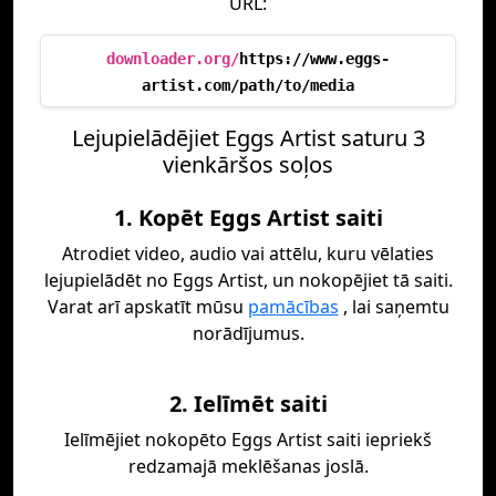
URL:
downloader.org/
https://www.eggs-
artist.com/path/to/media
Lejupielādējiet Eggs Artist saturu 3
vienkāršos soļos
1. Kopēt Eggs Artist saiti
Atrodiet video, audio vai attēlu, kuru vēlaties
lejupielādēt no Eggs Artist, un nokopējiet tā saiti.
Varat arī apskatīt mūsu
pamācības
, lai saņemtu
norādījumus.
2. Ielīmēt saiti
Ielīmējiet nokopēto Eggs Artist saiti iepriekš
redzamajā meklēšanas joslā.