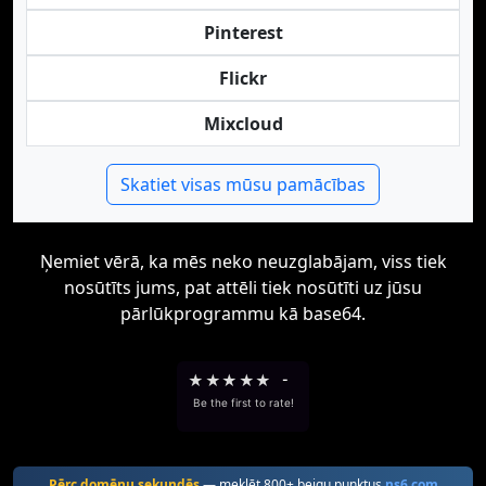
Pinterest
Flickr
Mixcloud
Skatiet visas mūsu pamācības
Ņemiet vērā, ka mēs neko neuzglabājam, viss tiek
nosūtīts jums, pat attēli tiek nosūtīti uz jūsu
pārlūkprogrammu kā base64.
★
★
★
★
★
-
Be the first to rate!
Pērc domēnu sekundēs
— meklēt 800+ beigu punktus
ns6.com