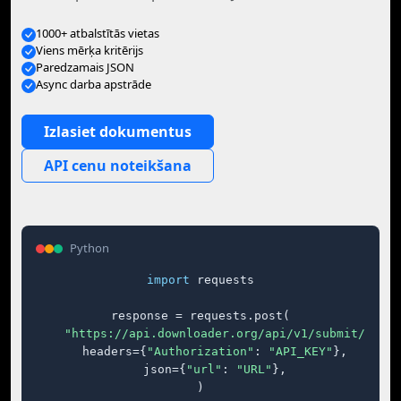
1000+ atbalstītās vietas
Viens mērķa kritērijs
Paredzamais JSON
Async darba apstrāde
Izlasiet dokumentus
API cenu noteikšana
Python
import
 requests

response = requests.post(

"https://api.downloader.org/api/v1/submit/"
,

    headers={
"Authorization"
: 
"API_KEY"
},

    json={
"url"
: 
"URL"
},

)
