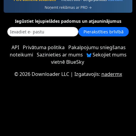
Noņemt reklāmas ar PRO →
Iegūstiet lejupielādes padomus un atjauninājumus
Pierakstīties brīvībā
API
Privātuma politika
Pakalpojumu sniegšanas
noteikumi
Sazinieties ar mums
Sekojiet mums
vietnē BlueSky
©
2026 Downloader LLC
| Izgatavojis:
nadermx