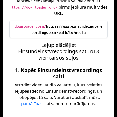
iepriekš redzamajā lodziņā vai pievienojiet
pirms jebkura multivides
https://downloader.org/
URL:
downloader.org/
https://www.einsundeinstvre
cordings.com/path/to/media
Lejupielādējiet
Einsundeinstvrecordings saturu 3
vienkāršos soļos
1. Kopēt Einsundeinstvrecordings
saiti
Atrodiet video, audio vai attēlu, kuru vēlaties
lejupielādēt no Einsundeinstvrecordings, un
nokopējiet tā saiti. Varat arī apskatīt mūsu
pamācības
, lai saņemtu norādījumus.