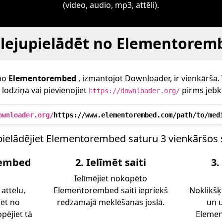
(video, audio, mp3, attēli).
 lejupielādēt no Elementorem
 no
Elementorembed
, izmantojot Downloader, ir vienkārša. V
lodziņā vai pievienojiet
pirms jebk
https://downloader.org/
ownloader.org/
https://www.elementorembed.com/path/to/med
pielādējiet Elementorembed saturu 3 vienkāršos 
rembed
2. Ielīmēt saiti
3.
Ielīmējiet nokopēto
 attēlu,
Elementorembed saiti iepriekš
Noklikšķ
dēt no
redzamajā meklēšanas joslā.
un u
ējiet tā
Elemen