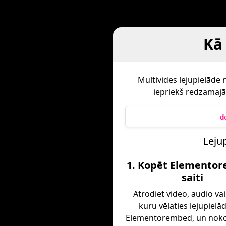
Kā
Multivides lejupielāde
iepriekš redzamajā 
d
Leju
1. Kopēt Elemento
saiti
Atrodiet video, audio vai
kuru vēlaties lejupielā
Elementorembed, un nokop