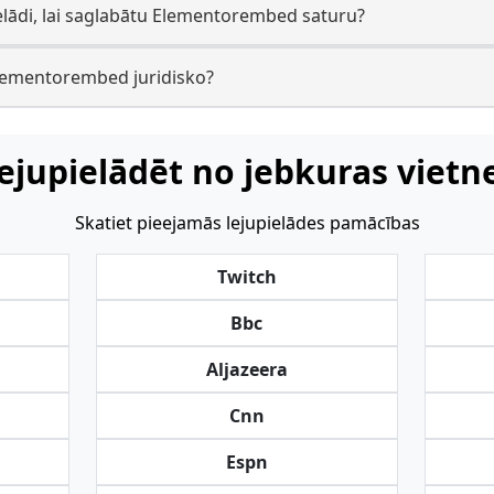
elādi, lai saglabātu Elementorembed saturu?
 Elementorembed juridisko?
ejupielādēt no jebkuras vietn
Skatiet pieejamās lejupielādes pamācības
Twitch
Bbc
Aljazeera
Cnn
Espn