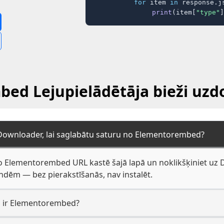
for
 item 
in
 response.j
print
(item[
"type"
]
ed Lejupielādētāja bieži uzdo
 Downloader, lai saglabātu saturu no Elementorembed?
o Elementorembed URL kastē šajā lapā un noklikšķiniet uz Do
dēm — bez pierakstīšanās, nav instalēt.
a ir Elementorembed?