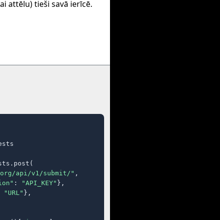
i attēlu) tieši savā ierīcē.
sts

ts.post(

org/api/v1/submit/"
,

ion"
: 
"API_KEY"
},

 
"URL"
},
