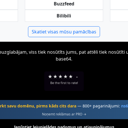
Buzzfeed
Bilibili
Skatiet visas mūsu pamācības
zglabājam, viss tiek nosūtīts jums, pat attēli tiek nosūtī
base64.
★
★
★
★
★
-
Be the first to rate!
rkt savu domēnu, pirms kāds cits dara
— 800+ pagarinājumi:
ns
Noņemt reklāmas ar PRO →
Iegūstiet lejupielādes padomus un atjauninājumus