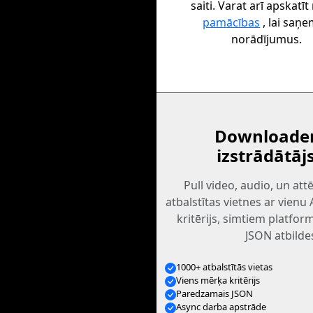
saiti. Varat arī apskatī
pamācības
, lai saņ
norādījumus.
Downloader
izstrādātāj
Pull video, audio, un at
atbalstītas vietnes ar vienu
kritērijs, simtiem platfo
JSON atbilde
1000+ atbalstītās vietas
Viens mērķa kritērijs
Paredzamais JSON
Async darba apstrāde