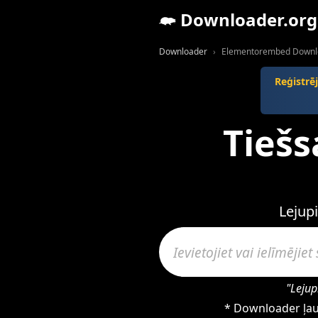
Downloader.org
Downloader
Elementorembed Downl
Reģistrē
Tieš
Lejup
"Lejup
* Downloader ļau