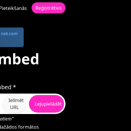
Reģistrēties
Pieteikšanās
s
ns6.com
embed
mbed *
Ielīmēt
Lejupielādēt
URL
matiem"
 dažādos formātos