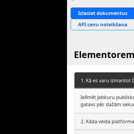
Izlasiet dokumentus
API cenu noteikšana
Elementoremb
1. Kā es varu izmantot
Ielīmēt jebkuru publisk
gatavs pēc dažām sekun
2. Kāda veida platform