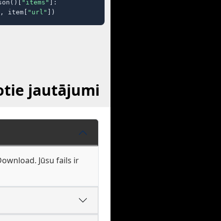
son()[
"items"
]:

, item[
"url"
])
tie jautājumi
wnload. Jūsu fails ir