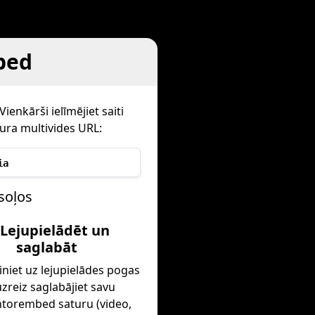
bed
ienkārši ielīmējiet saiti
ura multivides URL:
ia
soļos
 Lejupielādēt un
saglabāt
iniet uz lejupielādes pogas
zreiz saglabājiet savu
torembed saturu (video,