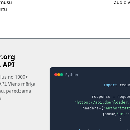
t mūsu
audio va
emtu
.org
s API
Python
tēlus no 1000+
 API. Viens mērķa
import
 reque
rmu, paredzama
response = reques
s.
"https://api.downloader.
    headers={
"Authorizat
    json={
"url"
:
)
