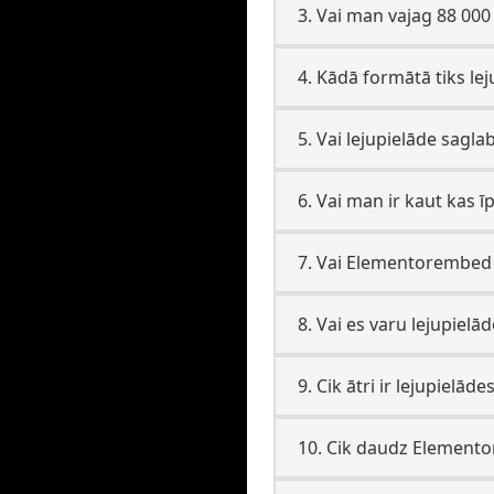
3. Vai man vajag 88 000
4. Kādā formātā tiks lej
5. Vai lejupielāde sagla
6. Vai man ir kaut kas
7. Vai Elementorembed li
8. Vai es varu lejupiel
9. Cik ātri ir lejupiel
10. Cik daudz Elemento