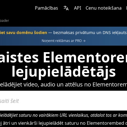
Pamācības
API
Cenu noteikšana
oader
jiet savu domēnu šodien
— bezmaksas privātumu un DNS iekļaut
Noņemt reklāmas ar PRO →
saistes Elementor
lejupielādētājs
ielādējiet video, audio un attēlus no Elementore
ielādējiet saturu no vairākiem URL vienlaikus, atdalot tos ar ko
j ātri un vienkārši lejupielādēt saturu no Elementorembed