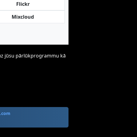
Flickr
Mixcloud
ti uz jūsu pārlūkprogrammu kā
6.com