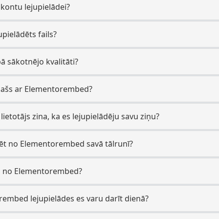
 kontu lejupielādei?
upielādēts fails?
bā sākotnējo kvalitāti?
 īpašs ar Elementorembed?
etotājs zina, ka es lejupielādēju savu ziņu?
ādēt no Elementorembed savā tālrunī?
ādes no Elementorembed?
rembed lejupielādes es varu darīt dienā?