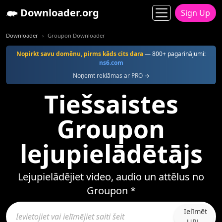
Downloader.org
Sign Up
Downloader
Groupon Downloader
Nopirkt savu domēnu, pirms kāds cits dara
— 800+ pagarinājumi:
ns6.com
Noņemt reklāmas ar PRO →
Tiešsaistes
Groupon
lejupielādētājs
Lejupielādējiet video, audio un attēlus no
Groupon *
Ielīmēt
URL