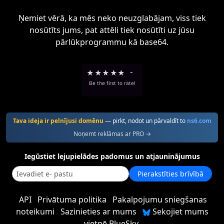
Ņemiet vērā, ka mēs neko neuzglabājam, viss tiek
nosūtīts jums, pat attēli tiek nosūtīti uz jūsu
pārlūkprogrammu kā base64.
★
★
★
★
★
-
Be the first to rate!
Tava ideja ir pelnījusi domēnu
— pirkt, nodot un pārvaldīt to
ns6.com
Noņemt reklāmas ar PRO →
Iegūstiet lejupielādes padomus un atjauninājumus
Pierakstīties brīvībā
API
Privātuma politika
Pakalpojumu sniegšanas
noteikumi
Sazinieties ar mums
Sekojiet mums
vietnē BlueSky