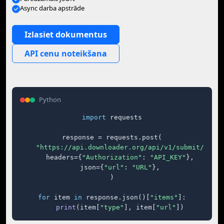
Async darba apstrāde
Izlasiet dokumentus
API cenu noteikšana
Python
import
 requests

response = requests.post(

"https://api.downloader.org/api/v1/submit/"
,

    headers={
"Authorization"
: 
"API_KEY"
},

    json={
"url"
: 
"URL"
},

)

for
 item 
in
 response.json()[
"items"
]:

print
(item[
"type"
], item[
"url"
])