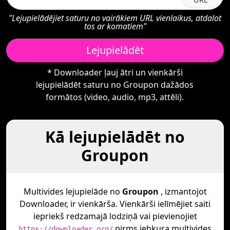
"Lejupielādējiet saturu no vairākiem URL vienlaikus, atdalot
tos ar komatiem"
Lejupielādēt
* Downloader ļauj ātri un vienkārši
lejupielādēt saturu no Groupon dažādos
formātos (video, audio, mp3, attēli).
Kā lejupielādēt no
Groupon
Multivides lejupielāde no
Groupon
, izmantojot
Downloader, ir vienkārša. Vienkārši ielīmējiet saiti
iepriekš redzamajā lodziņā vai pievienojiet
pirms jebkura multivides
https://downloader.org/