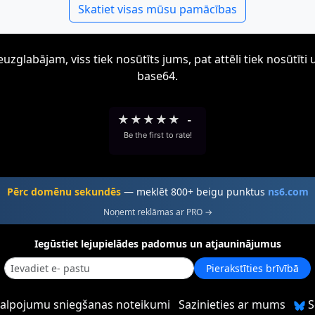
Skatiet visas mūsu pamācības
zglabājam, viss tiek nosūtīts jums, pat attēli tiek nosūtī
base64.
★
★
★
★
★
-
Be the first to rate!
Pērc domēnu sekundēs
— meklēt 800+ beigu punktus
ns6.com
Noņemt reklāmas ar PRO →
Iegūstiet lejupielādes padomus un atjauninājumus
Pierakstīties brīvībā
alpojumu sniegšanas noteikumi
Sazinieties ar mums
S