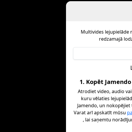
Multivides lejupielāde
redzamajā lodz
1. Kopēt Jamendo 
Atrodiet video, audio vai
kuru vēlaties lejupielā
Jamendo, un nokopējiet t
Varat arī apskatīt mūsu
p
, lai saņemtu norādīj