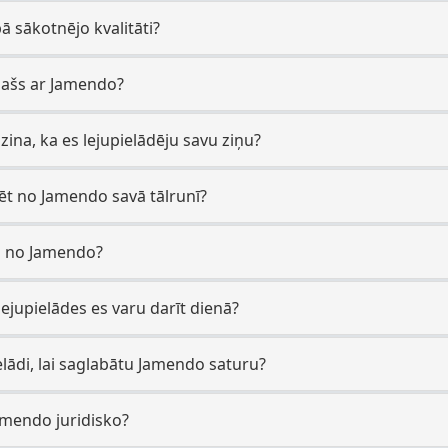
bā sākotnējo kvalitāti?
īpašs ar Jamendo?
 zina, ka es lejupielādēju savu ziņu?
dēt no Jamendo savā tālrunī?
des no Jamendo?
ejupielādes es varu darīt dienā?
elādi, lai saglabātu Jamendo saturu?
Jamendo juridisko?