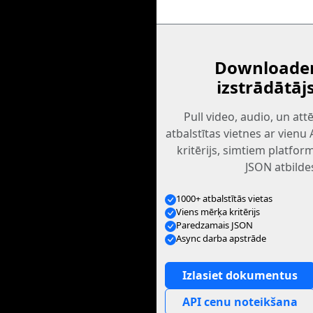
Downloader
izstrādātāj
Pull video, audio, un at
atbalstītas vietnes ar vienu
kritērijs, simtiem platfo
JSON atbilde
1000+ atbalstītās vietas
Viens mērķa kritērijs
Paredzamais JSON
Async darba apstrāde
Izlasiet dokumentus
API cenu noteikšana