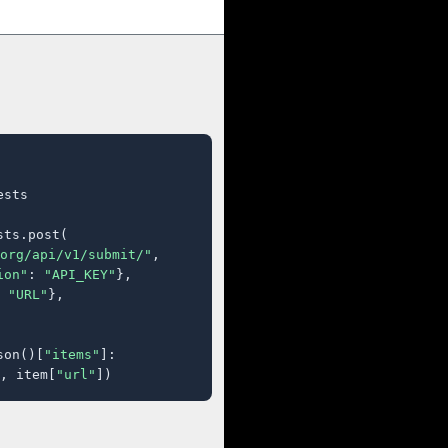
sts

ts.post(

org/api/v1/submit/"
,

ion"
: 
"API_KEY"
},

 
"URL"
},

son()[
"items"
]:

, item[
"url"
])