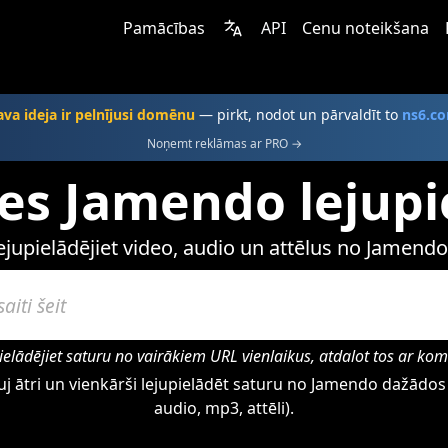
Pamācības
API
Cenu noteikšana
ava ideja ir pelnījusi domēnu
— pirkt, nodot un pārvaldīt to
ns6.c
Noņemt reklāmas ar PRO →
tes Jamendo lejupi
ejupielādējiet video, audio un attēlus no Jamendo
ielādējiet saturu no vairākiem URL vienlaikus, atdalot tos ar ko
j ātri un vienkārši lejupielādēt saturu no Jamendo dažādos
audio, mp3, attēli).