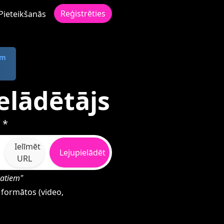
Reģistrēties
Pieteikšanās
om
elādētājs
 *
Ielīmēt
Lejupielādēt
URL
matiem"
 formātos (video,