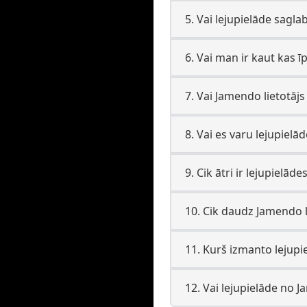
5. Vai lejupielāde sagla
6. Vai man ir kaut kas 
7. Vai Jamendo lietotājs
8. Vai es varu lejupielā
9. Cik ātri ir lejupielā
10. Cik daudz Jamendo l
11. Kurš izmanto lejupi
12. Vai lejupielāde no 