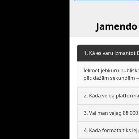
Jamendo 
1. Kā es varu izmantot
Ielīmēt jebkuru publisk
pēc dažām sekundēm — b
2. Kāda veida platform
3. Vai man vajag 88 000
4. Kādā formātā tiks lej