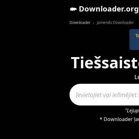
Downloader.org
Downloader
Jamendo Downloader
T
Tiešsais
L
"Lejup
* Downloader ļau