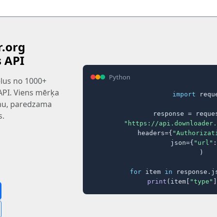
.org
s API
Python
tēlus no 1000+
 API. Viens mērķa
import
 reque
rmu, paredzama
response = reques
s.
"https://api.downloader.
    headers={
"Authorizat
    json={
"url"
:
)

for
 item 
in
 response.j
print
(item[
"type"
]