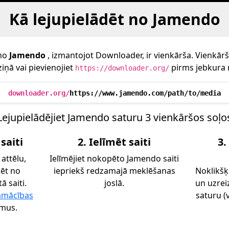
Kā lejupielādēt no Jamendo
 no
Jamendo
, izmantojot Downloader, ir vienkārša. Vienkārši 
iņā vai pievienojiet
pirms jebkura 
https://downloader.org/
downloader.org/
https://www.jamendo.com/path/to/media
Lejupielādējiet Jamendo saturu 3 vienkāršos soļo
saiti
2. Ielīmēt saiti
3.
 attēlu,
Ielīmējiet nokopēto Jamendo saiti
dēt no
iepriekš redzamajā meklēšanas
Noklikšķ
ā saiti.
joslā.
un uzrei
amācības
saturu (v
umus.