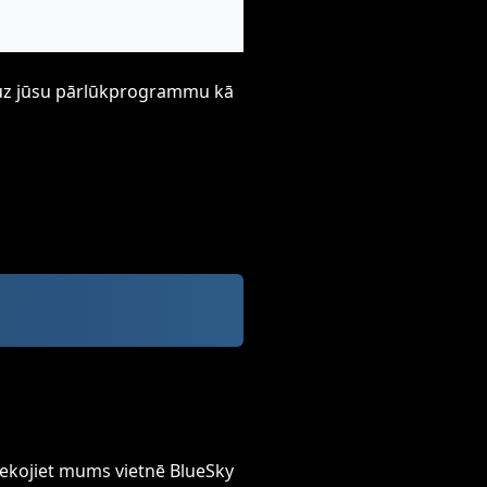
ti uz jūsu pārlūkprogrammu kā
ekojiet mums vietnē BlueSky