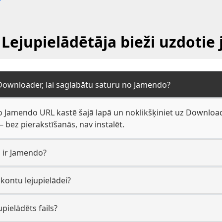
Lejupielādētāja bieži uzdotie 
 Downloader, lai saglabātu saturu no Jamendo?
o Jamendo URL kastē šajā lapā un noklikšķiniet uz Download. 
ez pierakstīšanās, nav instalēt.
a ir Jamendo?
 kontu lejupielādei?
upielādēts fails?