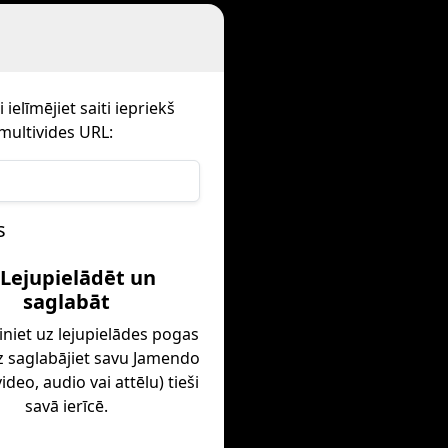
ielīmējiet saiti iepriekš
multivides URL:
s
 Lejupielādēt un
saglabāt
iniet uz lejupielādes pogas
z saglabājiet savu Jamendo
ideo, audio vai attēlu) tieši
savā ierīcē.