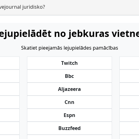
ivejournal juridisko?
ejupielādēt no jebkuras vietn
Skatiet pieejamās lejupielādes pamācības
Twitch
Bbc
Aljazeera
Cnn
Espn
Buzzfeed