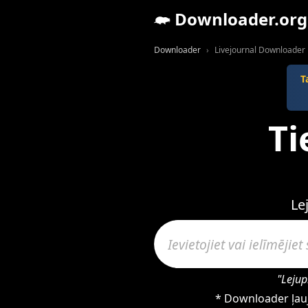
Downloader.org
Downloader
Livejournal Downloader
T
Ti
Le
"Lejup
* Downloader ļauj