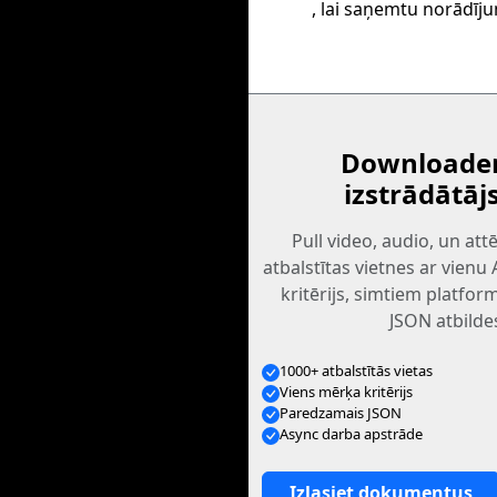
, lai saņemtu norādīj
Downloader
izstrādātāj
Pull video, audio, un at
atbalstītas vietnes ar vienu
kritērijs, simtiem platfo
JSON atbilde
1000+ atbalstītās vietas
Viens mērķa kritērijs
Paredzamais JSON
Async darba apstrāde
Izlasiet dokumentus