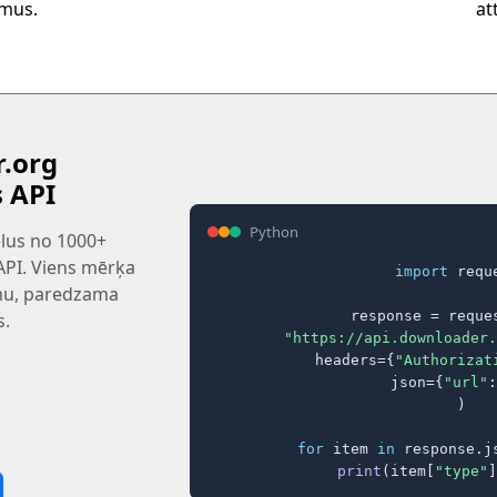
umus.
at
.org
s API
Python
tēlus no 1000+
 API. Viens mērķa
import
 reque
rmu, paredzama
response = reques
s.
"https://api.downloader.
    headers={
"Authorizat
    json={
"url"
:
)

for
 item 
in
 response.j
print
(item[
"type"
]