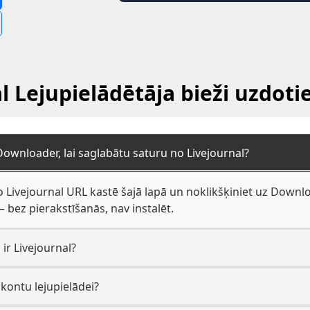
l Lejupielādētāja bieži uzdoti
Downloader, lai saglabātu saturu no Livejournal?
 Livejournal URL kastē šajā lapā un noklikšķiniet uz Downloa
ez pierakstīšanās, nav instalēt.
ir Livejournal?
 kontu lejupielādei?