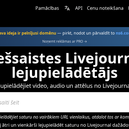
Pamācības
API
Cenu noteikšana
ava ideja ir pelnījusi domēnu
— pirkt, nodot un pārvaldīt to
ns6.c
Noņemt reklāmas ar PRO →
ešsaistes Livejour
lejupielādētājs
jupielādējiet video, audio un attēlus no Livejourna
ielādējiet saturu no vairākiem URL vienlaikus, atdalot tos ar ko
 ātri un vienkārši lejupielādēt saturu no Livejournal dažādo