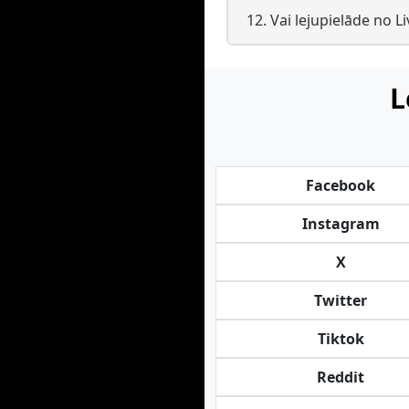
12. Vai lejupielāde no L
L
Facebook
Instagram
X
Twitter
Tiktok
Reddit