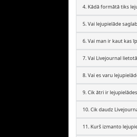
4. Kādā formātā tiks lej
5. Vai lejupielāde sagla
6. Vai man ir kaut kas ī
7. Vai Livejournal lietot
8. Vai es varu lejupielā
9. Cik ātri ir lejupielād
10. Cik daudz Livejourna
11. Kurš izmanto lejupie