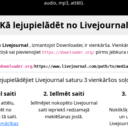
audio, mp3, attēli).
Kā lejupielādēt no Livejourna
o
Livejournal
, izmantojot Downloader, ir vienkārša. Vienkārši
iņā vai pievienojiet
pirms jebkura 
https://downloader.org/
downloader.org/
https://www.livejournal.com/path/to/media
ejupielādējiet Livejournal saturu 3 vienkāršos soļ
 saiti
2. Ielīmēt saiti
3.
 attēlu,
Ielīmējiet nokopēto Livejournal
dēt no
saiti iepriekš redzamajā
Noklikšķ
tā saiti.
meklēšanas joslā.
un u
amācības
Livejour