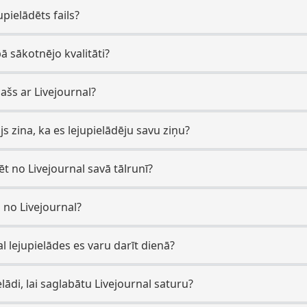
upielādēts fails?
bā sākotnējo kvalitāti?
pašs ar Livejournal?
ājs zina, ka es lejupielādēju savu ziņu?
dēt no Livejournal savā tālrunī?
es no Livejournal?
l lejupielādes es varu darīt dienā?
lādi, lai saglabātu Livejournal saturu?