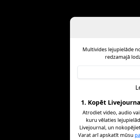
Multivides lejupielāde n
redzamajā lodz
L
1. Kopēt Livejournal
Atrodiet video, audio vai
kuru vēlaties lejupielā
Livejournal, un nokopējiet 
Varat arī apskatīt mūsu
p