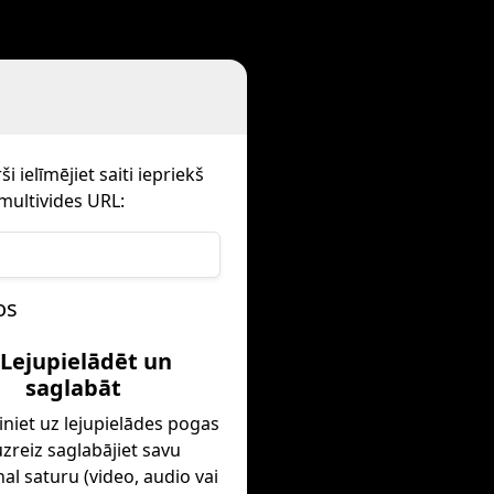
l
 ielīmējiet saiti iepriekš
multivides URL:
os
 Lejupielādēt un
saglabāt
iniet uz lejupielādes pogas
zreiz saglabājiet savu
nal saturu (video, audio vai