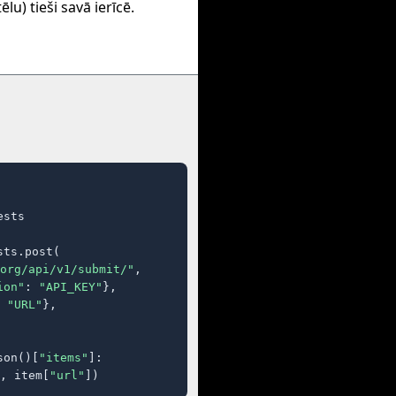
tēlu) tieši savā ierīcē.
sts

ts.post(

org/api/v1/submit/"
,

ion"
: 
"API_KEY"
},

 
"URL"
},

son()[
"items"
]:

, item[
"url"
])