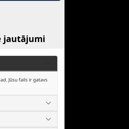
e jautājumi
d. Jūsu fails ir gatavs