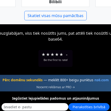
Bilibili
Skatiet visas mūsu pamācības
zglabājam, viss tiek nosūtīts jums, pat attēli tiek nosūtī
base64.
★
★
★
★
★
-
Be the first to rate!
Pērc domēnu sekundēs
— meklēt 800+ beigu punktus
ns6.com
Noņemt reklāmas ar PRO →
Iegūstiet lejupielādes padomus un atjauninājumus
Pierakstīties brīvībā