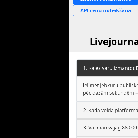
API cenu noteikšana
Livejourna
1. Kā es varu izmantot 
Ielīmēt jebkuru publisko
pēc dažām sekundēm — b
2. Kāda veida platforma 
3. Vai man vajag 88 000