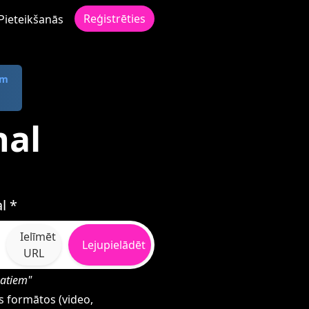
Reģistrēties
Pieteikšanās
om
nal
l *
Ielīmēt
Lejupielādēt
URL
matiem"
s formātos (video,