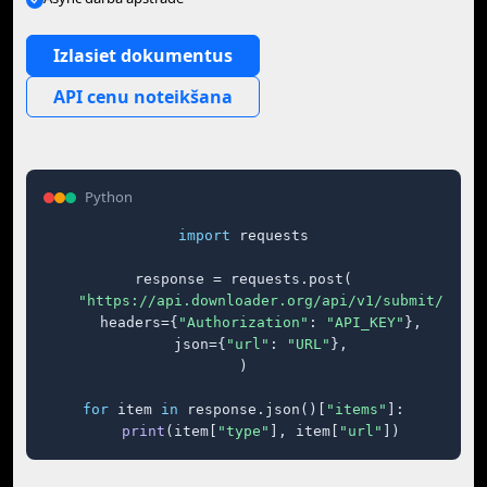
Izlasiet dokumentus
API cenu noteikšana
Python
import
 requests

response = requests.post(

"https://api.downloader.org/api/v1/submit/"
,

    headers={
"Authorization"
: 
"API_KEY"
},

    json={
"url"
: 
"URL"
},

)

for
 item 
in
 response.json()[
"items"
]:

print
(item[
"type"
], item[
"url"
])