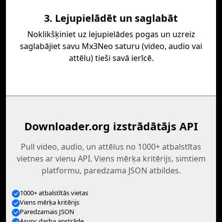
3. Lejupielādēt un saglabāt
Noklikšķiniet uz lejupielādes pogas un uzreiz
saglabājiet savu Mx3Neo saturu (video, audio vai
attēlu) tieši savā ierīcē.
Downloader.org izstrādātājs API
Pull video, audio, un attēlus no 1000+ atbalstītas
vietnes ar vienu API. Viens mērķa kritērijs, simtiem
platformu, paredzama JSON atbildes.
1000+ atbalstītās vietas
Viens mērķa kritērijs
Paredzamais JSON
Async darba apstrāde