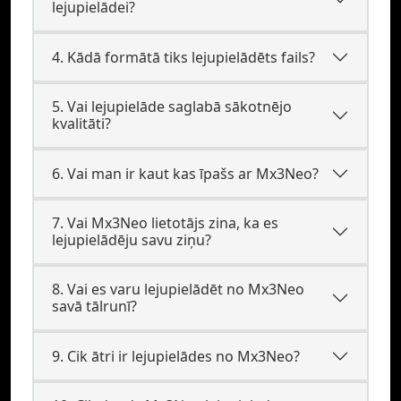
lejupielādei?
4. Kādā formātā tiks lejupielādēts fails?
5. Vai lejupielāde saglabā sākotnējo
kvalitāti?
6. Vai man ir kaut kas īpašs ar Mx3Neo?
7. Vai Mx3Neo lietotājs zina, ka es
lejupielādēju savu ziņu?
8. Vai es varu lejupielādēt no Mx3Neo
savā tālrunī?
9. Cik ātri ir lejupielādes no Mx3Neo?