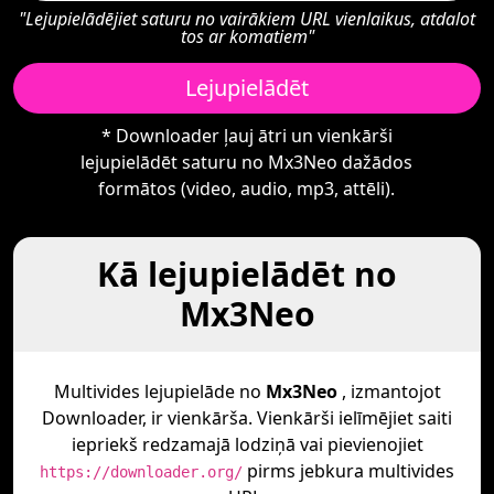
"Lejupielādējiet saturu no vairākiem URL vienlaikus, atdalot
tos ar komatiem"
Lejupielādēt
* Downloader ļauj ātri un vienkārši
lejupielādēt saturu no Mx3Neo dažādos
formātos (video, audio, mp3, attēli).
Kā lejupielādēt no
Mx3Neo
Multivides lejupielāde no
Mx3Neo
, izmantojot
Downloader, ir vienkārša. Vienkārši ielīmējiet saiti
iepriekš redzamajā lodziņā vai pievienojiet
pirms jebkura multivides
https://downloader.org/