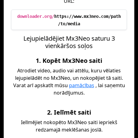
URL:
downloader.org/
https://www.mx3neo.com/path
/to/media
Lejupielādējiet Mx3Neo saturu 3
vienkāršos soļos
1. Kopēt Mx3Neo saiti
Atrodiet video, audio vai attēlu, kuru vēlaties
lejupielādēt no Mx3Neo, un nokopējiet tā saiti.
Varat arī apskatīt mūsu
pamācības
, lai saņemtu
norādījumus.
2. Ielīmēt saiti
Ielīmējiet nokopēto Mx3Neo saiti iepriekš
redzamajā meklēšanas joslā.