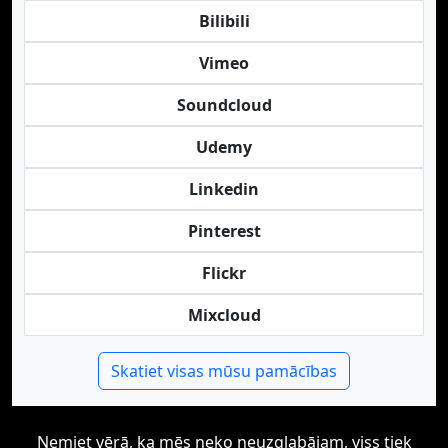
Bilibili
Vimeo
Soundcloud
Udemy
Linkedin
Pinterest
Flickr
Mixcloud
Skatiet visas mūsu pamācības
Ņemiet vērā, ka mēs neko neuzglabājam, viss tiek