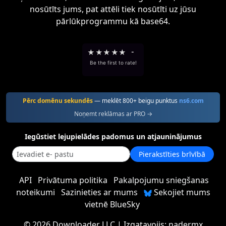
nosūtīts jums, pat attēli tiek nosūtīti uz jūsu
pārlūkprogrammu kā base64.
★
★
★
★
★
-
Be the first to rate!
Pērc domēnu sekundēs
— meklēt 800+ beigu punktus
ns6.com
Noņemt reklāmas ar PRO →
Iegūstiet lejupielādes padomus un atjauninājumus
Pierakstīties brīvībā
API
Privātuma politika
Pakalpojumu sniegšanas
noteikumi
Sazinieties ar mums
Sekojiet mums
vietnē BlueSky
©
2026 Downloader LLC
| Izgatavojis:
nadermx