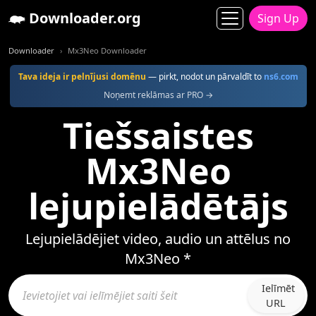
Downloader.org
Sign Up
Downloader
Mx3Neo Downloader
Tava ideja ir pelnījusi domēnu
— pirkt, nodot un pārvaldīt to
ns6.com
Noņemt reklāmas ar PRO →
Tiešsaistes
Mx3Neo
lejupielādētājs
Lejupielādējiet video, audio un attēlus no
Mx3Neo *
Ielīmēt
URL