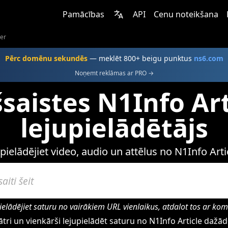
Pamācības
API
Cenu noteikšana
der
Pērc domēnu sekundēs
— meklēt 800+ beigu punktus
ns6.com
Noņemt reklāmas ar PRO →
šsaistes N1Info Art
lejupielādētājs
pielādējiet video, audio un attēlus no N1Info Arti
ielādējiet saturu no vairākiem URL vienlaikus, atdalot tos ar ko
tri un vienkārši lejupielādēt saturu no N1Info Article dažā