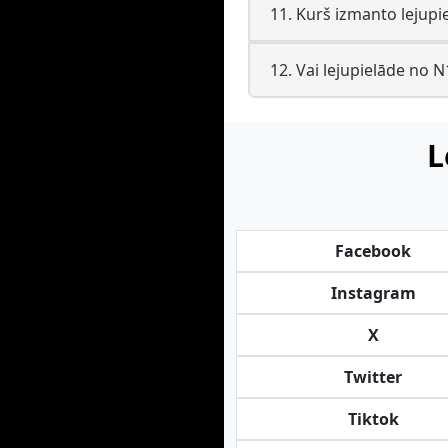
11. Kurš izmanto lejupie
12. Vai lejupielāde no N
L
Facebook
Instagram
X
Twitter
Tiktok