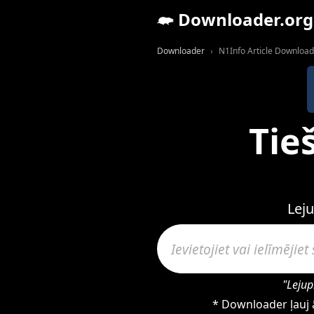
Downloader.org
Downloader
N1Info Article Downloa
Tie
Leju
"Lejup
* Downloader ļauj ā