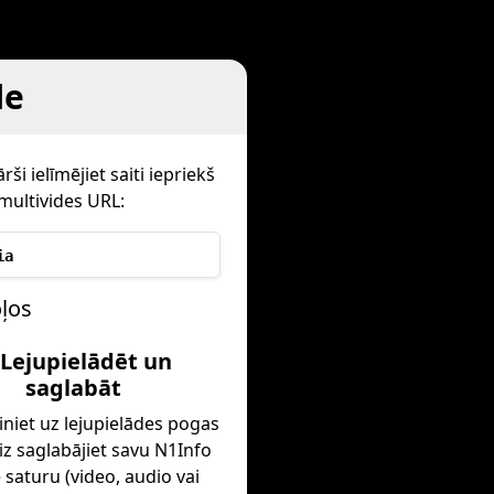
le
i ielīmējiet saiti iepriekš
multivides URL:
ia
oļos
 Lejupielādēt un
saglabāt
iniet uz lejupielādes pogas
iz saglabājiet savu N1Info
e saturu (video, audio vai