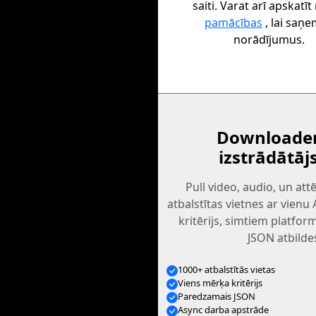
saiti. Varat arī apskatī
pamācības
, lai saņ
norādījumus.
Downloader
izstrādātāj
Pull video, audio, un at
atbalstītas vietnes ar vienu
kritērijs, simtiem platfo
JSON atbilde
1000+ atbalstītās vietas
Viens mērķa kritērijs
Paredzamais JSON
Async darba apstrāde