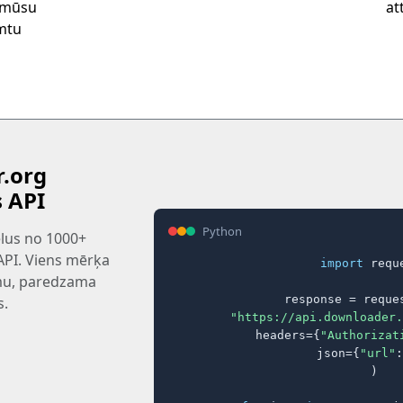
t mūsu
at
emtu
.org
s API
Python
tēlus no 1000+
 API. Viens mērķa
import
 reque
rmu, paredzama
response = reques
s.
"https://api.downloader.
    headers={
"Authorizat
    json={
"url"
:
)
