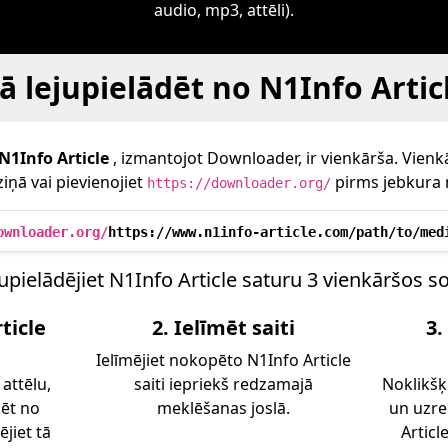
audio, mp3, attēli).
ā lejupielādēt no N1Info Artic
N1Info Article
, izmantojot Downloader, ir vienkārša. Vienkārš
iņā vai pievienojiet
pirms jebkura 
https://downloader.org/
ownloader.org/
https://www.n1info-article.com/path/to/med
upielādējiet N1Info Article saturu 3 vienkāršos s
ticle
2. Ielīmēt saiti
3.
Ielīmējiet nokopēto N1Info Article
 attēlu,
saiti iepriekš redzamajā
Noklikšķ
dēt no
meklēšanas joslā.
un uzre
jiet tā
Articl