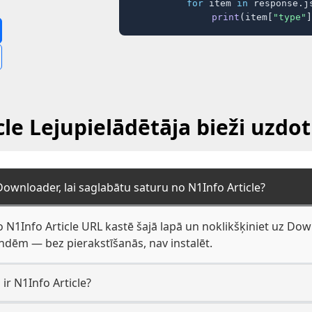
for
 item 
in
 response.j
print
(item[
"type"
]
cle Lejupielādētāja bieži uzdot
Downloader, lai saglabātu saturu no N1Info Article?
 N1Info Article URL kastē šajā lapā un noklikšķiniet uz Downl
dēm — bez pierakstīšanās, nav instalēt.
ir N1Info Article?