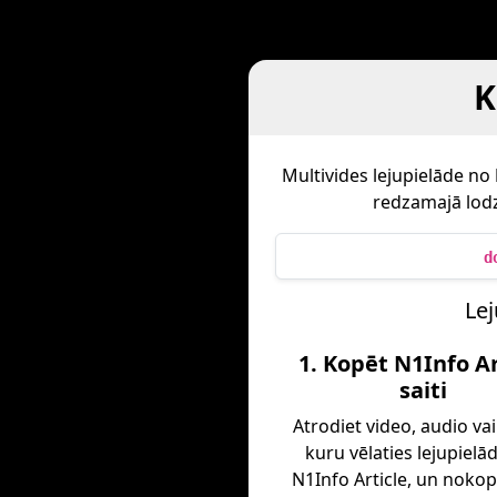
K
Multivides lejupielāde no
redzamajā lodz
d
Lej
1. Kopēt N1Info Ar
saiti
Atrodiet video, audio vai
kuru vēlaties lejupielā
N1Info Article, un nokopē