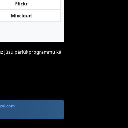
Flickr
Mixcloud
ti uz jūsu pārlūkprogrammu kā
ns6.com