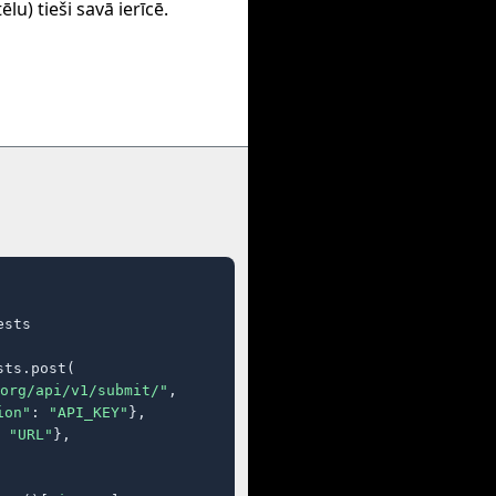
tēlu) tieši savā ierīcē.
sts

ts.post(

org/api/v1/submit/"
,

ion"
: 
"API_KEY"
},

 
"URL"
},
