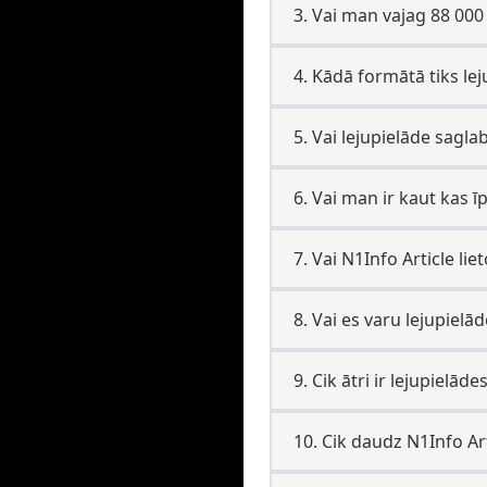
3. Vai man vajag 88 000
4. Kādā formātā tiks lej
5. Vai lejupielāde sagla
6. Vai man ir kaut kas ī
7. Vai N1Info Article lie
8. Vai es varu lejupielā
9. Cik ātri ir lejupielād
10. Cik daudz N1Info Art