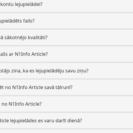
 kontu lejupielādei?
upielādēts fails?
bā sākotnējo kvalitāti?
pašs ar N1Info Article?
totājs zina, ka es lejupielādēju savu ziņu?
dēt no N1Info Article savā tālrunī?
es no N1Info Article?
icle lejupielādes es varu darīt dienā?