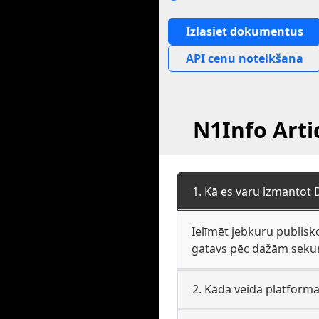
Izlasiet dokumentus
API cenu noteikšana
N1Info Arti
1. Kā es varu izmantot 
Ielīmēt jebkuru publisko
gatavs pēc dažām sekun
2. Kāda veida platforma 