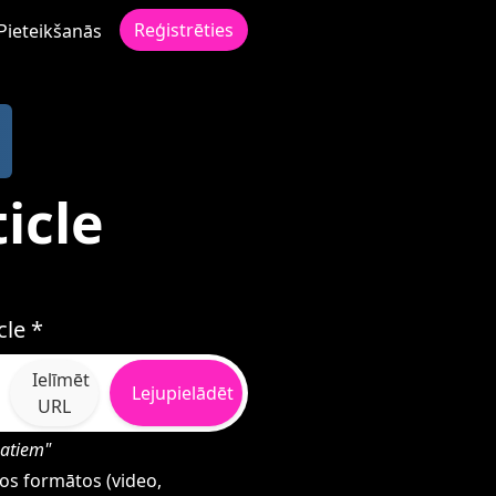
Reģistrēties
Pieteikšanās
icle
cle *
Ielīmēt
Lejupielādēt
URL
matiem"
dos formātos (video,