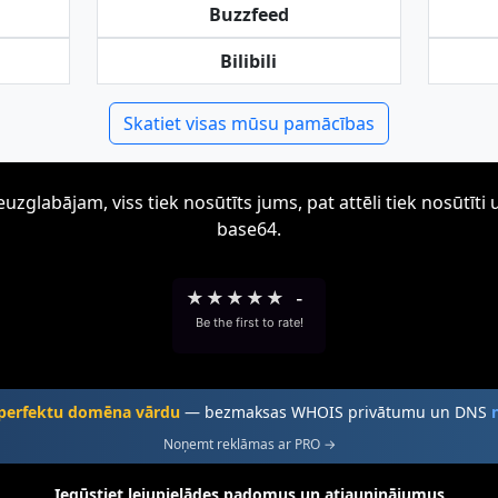
Buzzfeed
Bilibili
Skatiet visas mūsu pamācības
zglabājam, viss tiek nosūtīts jums, pat attēli tiek nosūtī
base64.
★
★
★
★
★
-
Be the first to rate!
 perfektu domēna vārdu
— bezmaksas WHOIS privātumu un DNS
Noņemt reklāmas ar PRO →
Iegūstiet lejupielādes padomus un atjauninājumus