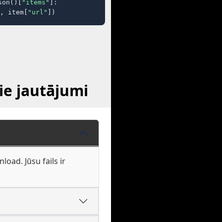
son()[
"items"
]:

, item[
"url"
])
ie jautājumi
oad. Jūsu fails ir