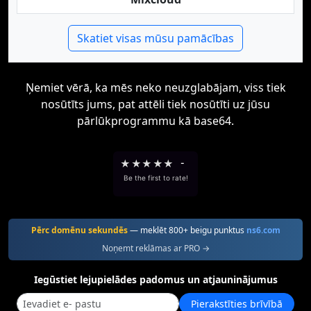
Skatiet visas mūsu pamācības
Ņemiet vērā, ka mēs neko neuzglabājam, viss tiek
nosūtīts jums, pat attēli tiek nosūtīti uz jūsu
pārlūkprogrammu kā base64.
★
★
★
★
★
-
Be the first to rate!
Pērc domēnu sekundēs
— meklēt 800+ beigu punktus
ns6.com
Noņemt reklāmas ar PRO →
Iegūstiet lejupielādes padomus un atjauninājumus
Pierakstīties brīvībā