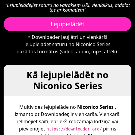
"Lejupielādējiet saturu no vairākiem URL vienlaikus, atdalot
tos ar komatiem"
Lejupielādēt
* Downloader ļauj ātri un vienkārši
lejupielādēt saturu no Niconico Series
dažādos formātos (video, audio, mp3, attēli).
Kā lejupielādēt no
Niconico Series
Multivides lejupielāde no
Niconico Series
,
izmantojot Downloader, ir vienkārša. Vienkārši
ielīmējiet saiti iepriekš redzamajā lodziņā vai
pievienojiet
pirms
https://downloader.org/