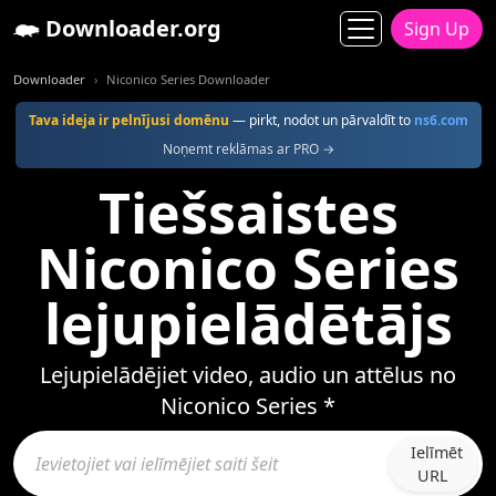
Downloader.org
Sign Up
Downloader
Niconico Series Downloader
Tava ideja ir pelnījusi domēnu
— pirkt, nodot un pārvaldīt to
ns6.com
Noņemt reklāmas ar PRO →
Tiešsaistes
Niconico Series
lejupielādētājs
Lejupielādējiet video, audio un attēlus no
Niconico Series *
Ielīmēt
URL