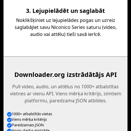
3. Lejupielādēt un saglabāt
Noklikšķiniet uz lejupielādes pogas un uzreiz
saglabājiet savu Niconico Series saturu (video,
audio vai attēlu) tieši savā ierīcē.
Downloader.org izstrādātājs API
Pull video, audio, un attēlus no 1000+ atbalstītas
vietnes ar vienu API. Viens mērķa kritērijs, simtiem
platformu, paredzama JSON atbildes.
1000+ atbalstītās vietas
Viens mērķa kritērijs
Paredzamais JSON
Async darba apstrāde