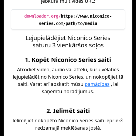
jebkura multivides URL:
downloader.org/
https://www.niconico-
series.com/path/to/media
Lejupielādējiet Niconico Series
saturu 3 vienkāršos soļos
1. Kopēt Niconico Series saiti
Atrodiet video, audio vai attēlu, kuru vēlaties
lejupielādēt no Niconico Series, un nokopējiet tā
saiti. Varat arī apskatīt mūsu
pamācības
, lai
saņemtu norādījumus.
2. Ielīmēt saiti
Ielīmējiet nokopēto Niconico Series saiti iepriekš
redzamajā meklēšanas joslā.