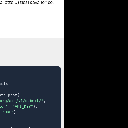
i attēlu) tieši savā ierīcē.
sts

ts.post(

org/api/v1/submit/"
,

ion"
: 
"API_KEY"
},

 
"URL"
},
