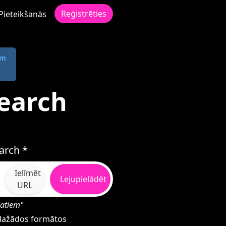
Reģistrēties
Pieteikšanās
om
Search
arch *
Ielīmēt
Lejupielādēt
URL
matiem"
h dažādos formātos