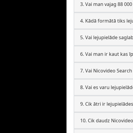
3. Vai man vajag 88 000
4. Kādā formātā tiks lej
5. Vai lejupielāde sagla
6. Vai man ir kaut kas 
7. Vai Nicovideo Search 
8. Vai es varu lejupielā
9. Cik ātri ir lejupielā
10. Cik daudz Nicovideo