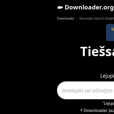
Downloader.org
Downloader
Nicovideo Search Down
T
Tiešs
Lejup
"Lejup
* Downloader ļauj