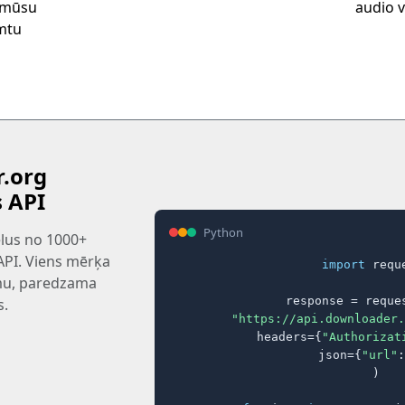
t mūsu
audio va
emtu
.org
s API
Python
tēlus no 1000+
 API. Viens mērķa
import
 reque
rmu, paredzama
response = reques
s.
"https://api.downloader.
    headers={
"Authorizat
    json={
"url"
:
)
