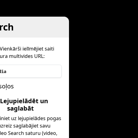
rch
ienkārši ielīmējiet saiti
ura multivides URL:
dia
soļos
 Lejupielādēt un
saglabāt
iniet uz lejupielādes pogas
zreiz saglabājiet savu
deo Search saturu (video,