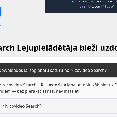
for
 item 
in
 response.j
print
(item[
"type"
]
rch Lejupielādētāja bieži uzd
Downloader, lai saglabātu saturu no Nicovideo Search?
o Nicovideo Search URL kastē šajā lapā un noklikšķiniet uz D
dēm — bez pierakstīšanās, nav instalēt.
 ir Nicovideo Search?