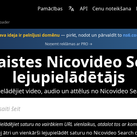
Pamācības
API
Cenu noteikšana
loader
ava ideja ir pelnījusi domēnu
— pirkt, nodot un pārvaldīt to
ns6.c
Noņemt reklāmas ar PRO →
aistes Nicovideo 
lejupielādētājs
ielādējiet video, audio un attēlus no Nicovideo Se
ielādējiet saturu no vairākiem URL vienlaikus, atdalot tos ar ko
 ātri un vienkārši lejupielādēt saturu no Nicovideo Searc