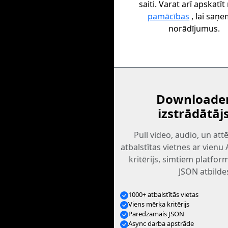
saiti. Varat arī apskatī
pamācības
, lai saņ
norādījumus.
Downloader
izstrādātāj
Pull video, audio, un at
atbalstītas vietnes ar vienu
kritērijs, simtiem platfo
JSON atbilde
1000+ atbalstītās vietas
Viens mērķa kritērijs
Paredzamais JSON
Async darba apstrāde