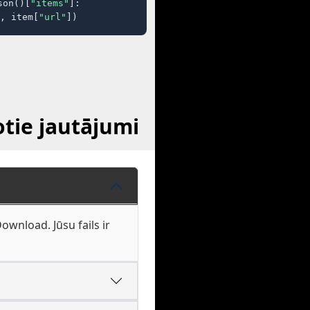
son()[
"items"
]:

, item[
"url"
])
otie jautājumi
ownload. Jūsu fails ir