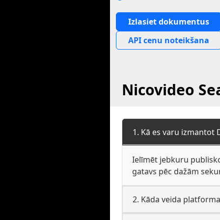
Izlasiet dokumentus
API cenu noteikšana
Nicovideo Sea
1. Kā es varu izmantot 
Ielīmēt jebkuru publisk
gatavs pēc dažām sekun
2. Kāda veida platforma