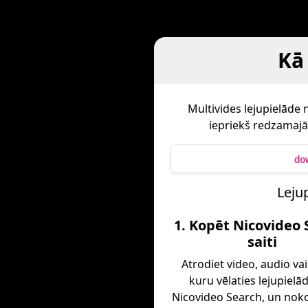
Kā
Multivides lejupielāde
iepriekš redzamajā 
do
Leju
1. Kopēt Nicovideo 
saiti
Atrodiet video, audio vai
kuru vēlaties lejupielā
Nicovideo Search, un noko