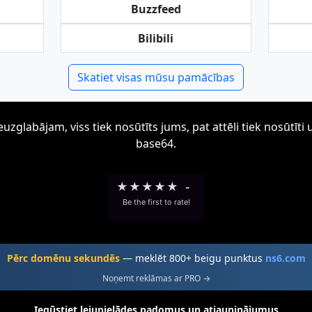
Buzzfeed
Bilibili
Skatiet visas mūsu pamācības
zglabājam, viss tiek nosūtīts jums, pat attēli tiek nosūtī
base64.
★
★
★
★
★
-
Be the first to rate!
Pērc domēnu sekundēs
— meklēt 800+ beigu punktus
ns6.com
Noņemt reklāmas ar PRO →
Iegūstiet lejupielādes padomus un atjauninājumus