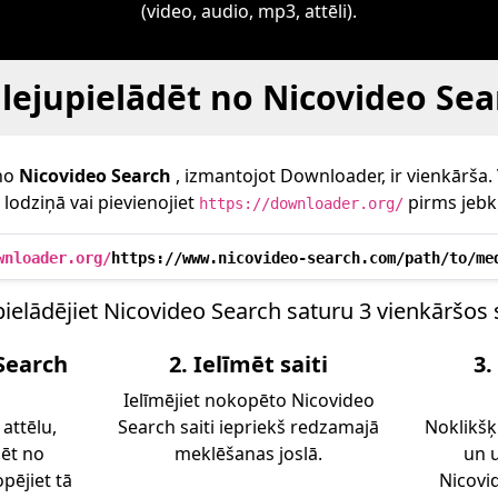
(video, audio, mp3, attēli).
 lejupielādēt no Nicovideo Sea
 no
Nicovideo Search
, izmantojot Downloader, ir vienkārša. V
lodziņā vai pievienojiet
pirms jebk
https://downloader.org/
wnloader.org/
https://www.nicovideo-search.com/path/to/me
pielādējiet Nicovideo Search saturu 3 vienkāršos 
Search
2. Ielīmēt saiti
3.
Ielīmējiet nokopēto Nicovideo
 attēlu,
Search saiti iepriekš redzamajā
Noklikšķ
dēt no
meklēšanas joslā.
un u
pējiet tā
Nicovi