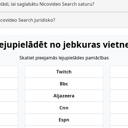
elādi, lai saglabātu Nicovideo Search saturu?
Nicovideo Search juridisko?
ejupielādēt no jebkuras vietn
Skatiet pieejamās lejupielādes pamācības
Twitch
Bbc
Aljazeera
Cnn
Espn