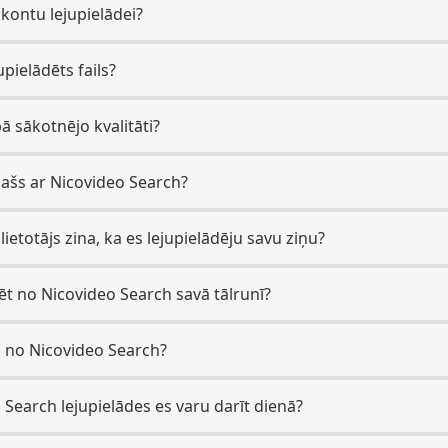
 kontu lejupielādei?
upielādēts fails?
bā sākotnējo kvalitāti?
īpašs ar Nicovideo Search?
lietotājs zina, ka es lejupielādēju savu ziņu?
dēt no Nicovideo Search savā tālrunī?
des no Nicovideo Search?
 Search lejupielādes es varu darīt dienā?