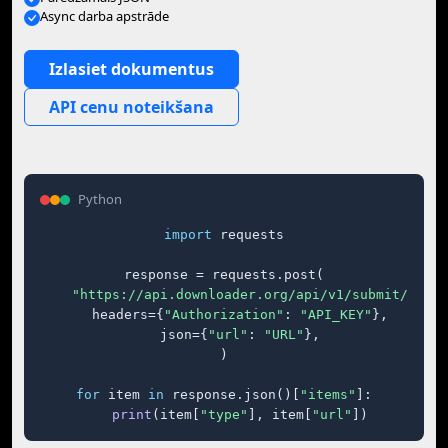
Async darba apstrāde
Izlasiet dokumentus
API cenu noteikšana
Python
import
 requests

response = requests.post(

"https://api.downloader.org/api/v1/submit/"
,

    headers={
"Authorization"
: 
"API_KEY"
},

    json={
"url"
: 
"URL"
},

)

for
 item 
in
 response.json()[
"items"
]:

print
(item[
"type"
], item[
"url"
])