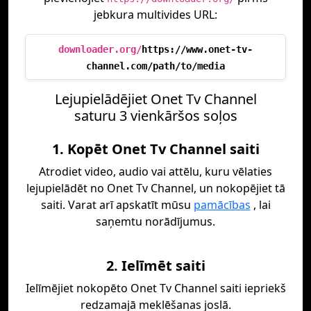
jebkura multivides URL:
downloader.org/
https://www.onet-tv-
channel.com/path/to/media
Lejupielādējiet Onet Tv Channel
saturu 3 vienkāršos soļos
1. Kopēt Onet Tv Channel saiti
Atrodiet video, audio vai attēlu, kuru vēlaties
lejupielādēt no Onet Tv Channel, un nokopējiet tā
saiti. Varat arī apskatīt mūsu
pamācības
, lai
saņemtu norādījumus.
2. Ielīmēt saiti
Ielīmējiet nokopēto Onet Tv Channel saiti iepriekš
redzamajā meklēšanas joslā.