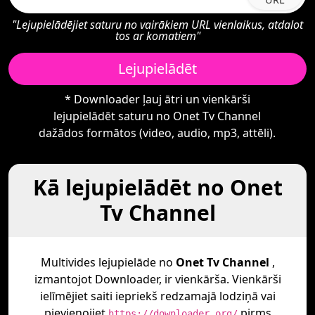
"Lejupielādējiet saturu no vairākiem URL vienlaikus, atdalot
tos ar komatiem"
Lejupielādēt
* Downloader ļauj ātri un vienkārši
lejupielādēt saturu no Onet Tv Channel
dažādos formātos (video, audio, mp3, attēli).
Kā lejupielādēt no Onet
Tv Channel
Multivides lejupielāde no
Onet Tv Channel
,
izmantojot Downloader, ir vienkārša. Vienkārši
ielīmējiet saiti iepriekš redzamajā lodziņā vai
pievienojiet
pirms
https://downloader.org/