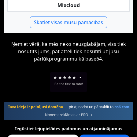
Mixcloud
Skatiet visas mūsu pamācības
Ņemiet vērā, ka mēs neko neuzglabājam, viss tiek
nosūtīts jums, pat attēli tiek nosūtīti uz jūsu
pārlūkprogrammu kā base64.
★
★
★
★
★
-
Be the first to rate!
Tava ideja ir pelnījusi domēnu
— pirkt, nodot un pārvaldīt to
ns6.com
Noņemt reklāmas ar PRO →
Iegūstiet lejupielādes padomus un atjauninājumus