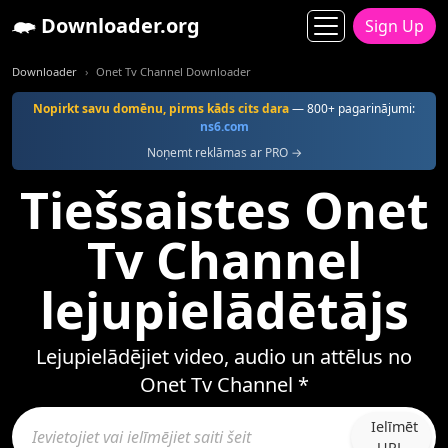
Downloader.org
Sign Up
Downloader
Onet Tv Channel Downloader
Nopirkt savu domēnu, pirms kāds cits dara
— 800+ pagarinājumi:
ns6.com
Noņemt reklāmas ar PRO →
Tiešsaistes Onet
Tv Channel
lejupielādētājs
Lejupielādējiet video, audio un attēlus no
Onet Tv Channel *
Ielīmēt
URL