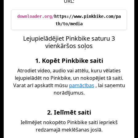
URL:
downloader.org/
https://www.pinkbike.com/pa
th/to/media
Lejupielādējiet Pinkbike saturu 3
vienkāršos soļos
1. Kopēt Pinkbike saiti
Atrodiet video, audio vai attēlu, kuru vēlaties
lejupielādēt no Pinkbike, un nokopējiet tā saiti.
Varat arī apskatīt mūsu
pamācības
, lai saņemtu
norādījumus.
2. Ielīmēt saiti
Ielīmējiet nokopēto Pinkbike saiti iepriekš
redzamajā meklēšanas joslā.