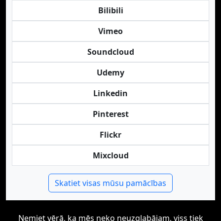
Bilibili
Vimeo
Soundcloud
Udemy
Linkedin
Pinterest
Flickr
Mixcloud
Skatiet visas mūsu pamācības
Ņemiet vērā, ka mēs neko neuzglabājam, viss tiek