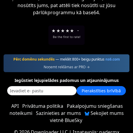
nosūtīts jums, pat attēli tiek nosūtīti uz jūsu
pārlūkprogrammu kā base64.
★
★
★
★
★
-
Be the first to rate!
Pērc domēnu sekundēs
— meklēt 800+ beigu punktus
ns6.com
Noņemt reklāmas ar PRO →
Iegūstiet lejupielādes padomus un atjauninājumus
Pierakstīties brīvībā
API
Privātuma politika
Pakalpojumu sniegšanas
noteikumi
Sazinieties ar mums
Sekojiet mums
vietnē BlueSky
©
2026 Downloader LLC
| Izgatavojis:
nadermx