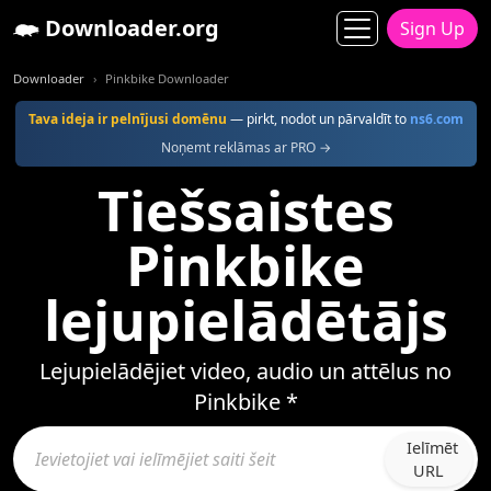
Downloader.org
Sign Up
Downloader
Pinkbike Downloader
Tava ideja ir pelnījusi domēnu
— pirkt, nodot un pārvaldīt to
ns6.com
Noņemt reklāmas ar PRO →
Tiešsaistes
Pinkbike
lejupielādētājs
Lejupielādējiet video, audio un attēlus no
Pinkbike *
Ielīmēt
URL