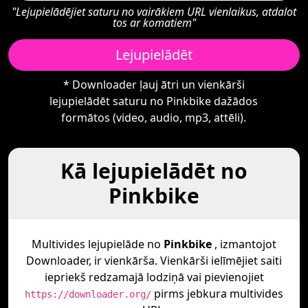
"Lejupielādējiet saturu no vairākiem URL vienlaikus, atdalot
tos ar komatiem"
Lejupielādēt
* Downloader ļauj ātri un vienkārši
lejupielādēt saturu no Pinkbike dažādos
formātos (video, audio, mp3, attēli).
Kā lejupielādēt no
Pinkbike
Multivides lejupielāde no
Pinkbike
, izmantojot
Downloader, ir vienkārša. Vienkārši ielīmējiet saiti
iepriekš redzamajā lodziņā vai pievienojiet
pirms jebkura multivides
https://downloader.org/