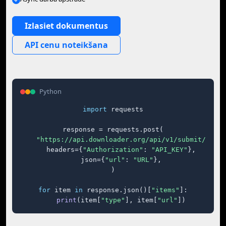
Izlasiet dokumentus
API cenu noteikšana
Python
import
 requests

response = requests.post(

"https://api.downloader.org/api/v1/submit/"
,

    headers={
"Authorization"
: 
"API_KEY"
},

    json={
"url"
: 
"URL"
},

)

for
 item 
in
 response.json()[
"items"
]:

print
(item[
"type"
], item[
"url"
])