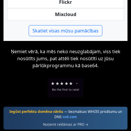
Flickr
Mixcloud
Skatiet visas mūsu pamācības
Ņemiet vērā, ka mēs neko neuzglabājam, viss tiek
nosūtīts jums, pat attēli tiek nosūtīti uz jūsu
pārlūkprogrammu kā base64.
★
★
★
★
★
-
Be the first to rate!
Iegūst perfektu domēna vārdu
— bezmaksas WHOIS privātumu un
DNS
ns6.com
Noņemt reklāmas ar PRO →