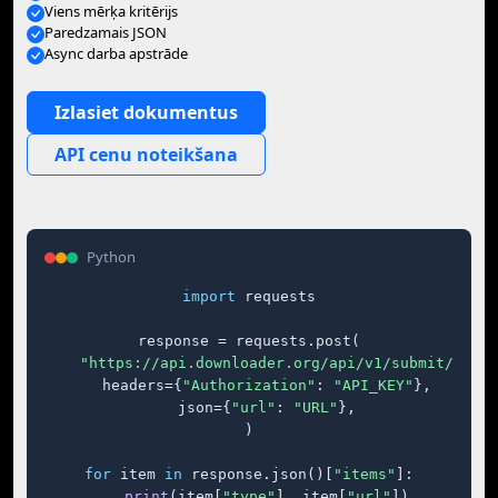
Viens mērķa kritērijs
Paredzamais JSON
Async darba apstrāde
Izlasiet dokumentus
API cenu noteikšana
Python
import
 requests

response = requests.post(

"https://api.downloader.org/api/v1/submit/"
,

    headers={
"Authorization"
: 
"API_KEY"
},

    json={
"url"
: 
"URL"
},

)

for
 item 
in
 response.json()[
"items"
]:

print
(item[
"type"
], item[
"url"
])