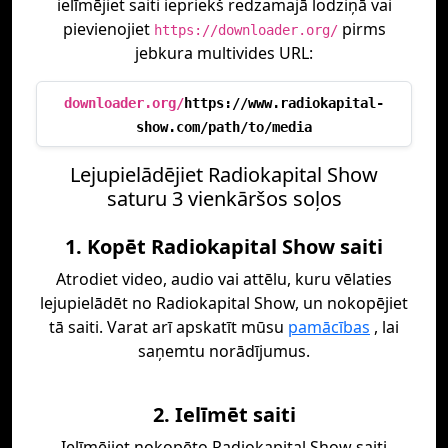
ielīmējiet saiti iepriekš redzamajā lodziņā vai
pievienojiet
pirms
https://downloader.org/
jebkura multivides URL:
downloader.org/
https://www.radiokapital-
show.com/path/to/media
Lejupielādējiet Radiokapital Show
saturu 3 vienkāršos soļos
1. Kopēt Radiokapital Show saiti
Atrodiet video, audio vai attēlu, kuru vēlaties
lejupielādēt no Radiokapital Show, un nokopējiet
tā saiti. Varat arī apskatīt mūsu
pamācības
, lai
saņemtu norādījumus.
2. Ielīmēt saiti
Ielīmējiet nokopēto Radiokapital Show saiti