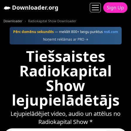
Downloader.org
Sign Up
Downloader
Radiokapital Show Downloader
Pērc domēnu sekundēs
— meklēt 800+ beigu punktus
ns6.com
Noņemt reklāmas ar PRO →
Tiešsaistes
Radiokapital
Show
lejupielādētājs
Lejupielādējiet video, audio un attēlus no
Radiokapital Show *