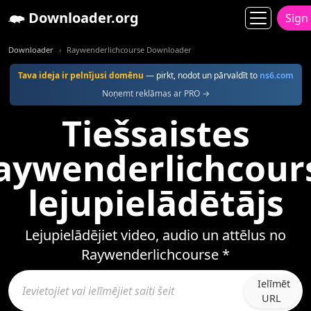
Downloader.org
Sign
Downloader
Raywenderlichcourse Downloader
Tava ideja ir pelnījusi domēnu
— pirkt, nodot un pārvaldīt to
ns6.com
Noņemt reklāmas ar PRO →
Tiešsaistes
aywenderlichcour
lejupielādētājs
Lejupielādējiet video, audio un attēlus no
Raywenderlichcourse *
Ielīmēt
URL