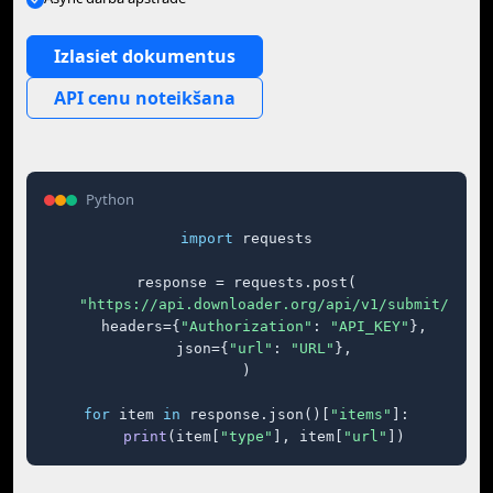
Izlasiet dokumentus
API cenu noteikšana
Python
import
 requests

response = requests.post(

"https://api.downloader.org/api/v1/submit/"
,

    headers={
"Authorization"
: 
"API_KEY"
},

    json={
"url"
: 
"URL"
},

)

for
 item 
in
 response.json()[
"items"
]:

print
(item[
"type"
], item[
"url"
])