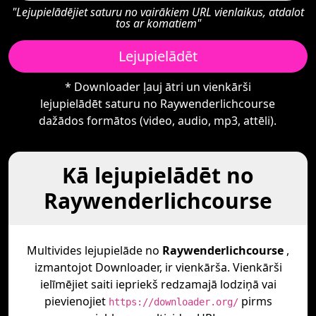
"Lejupielādējiet saturu no vairākiem URL vienlaikus, atdalot
tos ar komatiem"
Lejupielādēt
* Downloader ļauj ātri un vienkārši
lejupielādēt saturu no Raywenderlichcourse
dažādos formātos (video, audio, mp3, attēli).
Kā lejupielādēt no
Raywenderlichcourse
Multivides lejupielāde no
Raywenderlichcourse
,
izmantojot Downloader, ir vienkārša. Vienkārši
ielīmējiet saiti iepriekš redzamajā lodziņā vai
pievienojiet
pirms
https://downloader.org/