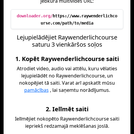
jebkura multivides URL:
downloader.org/
https://www.raywenderlichco
urse.com/path/to/media
Lejupielādējiet Raywenderlichcourse
saturu 3 vienkāršos soļos
1. Kopēt Raywenderlichcourse saiti
Atrodiet video, audio vai attēlu, kuru vēlaties
lejupielādēt no Raywenderlichcourse, un
nokopējiet tā saiti. Varat arī apskatīt mūsu
pamācības
, lai saņemtu norādījumus.
2. Ielīmēt saiti
Ielīmējiet nokopēto Raywenderlichcourse saiti
iepriekš redzamajā meklēšanas joslā.