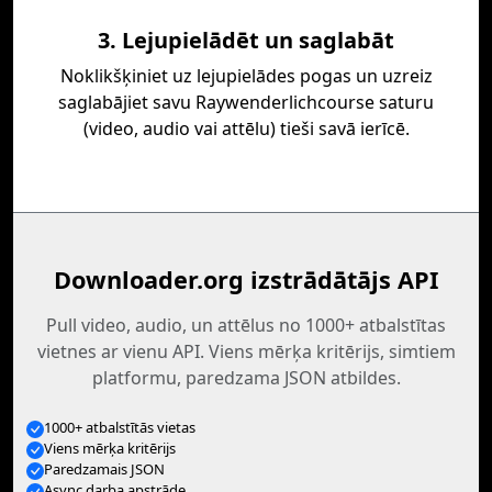
3. Lejupielādēt un saglabāt
Noklikšķiniet uz lejupielādes pogas un uzreiz
saglabājiet savu Raywenderlichcourse saturu
(video, audio vai attēlu) tieši savā ierīcē.
Downloader.org izstrādātājs API
Pull video, audio, un attēlus no 1000+ atbalstītas
vietnes ar vienu API. Viens mērķa kritērijs, simtiem
platformu, paredzama JSON atbildes.
1000+ atbalstītās vietas
Viens mērķa kritērijs
Paredzamais JSON
Async darba apstrāde