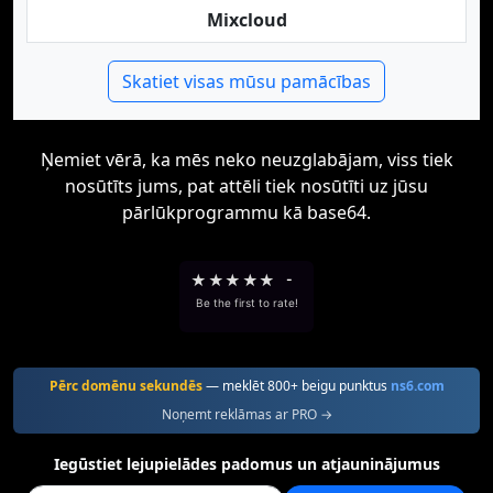
Mixcloud
Skatiet visas mūsu pamācības
Ņemiet vērā, ka mēs neko neuzglabājam, viss tiek
nosūtīts jums, pat attēli tiek nosūtīti uz jūsu
pārlūkprogrammu kā base64.
★
★
★
★
★
-
Be the first to rate!
Pērc domēnu sekundēs
— meklēt 800+ beigu punktus
ns6.com
Noņemt reklāmas ar PRO →
Iegūstiet lejupielādes padomus un atjauninājumus