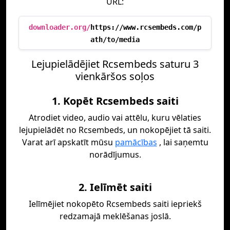
URL:
downloader.org/
https://www.rcsembeds.com/p
ath/to/media
Lejupielādējiet Rcsembeds saturu 3
vienkāršos soļos
1. Kopēt Rcsembeds saiti
Atrodiet video, audio vai attēlu, kuru vēlaties
lejupielādēt no Rcsembeds, un nokopējiet tā saiti.
Varat arī apskatīt mūsu
pamācības
, lai saņemtu
norādījumus.
2. Ielīmēt saiti
Ielīmējiet nokopēto Rcsembeds saiti iepriekš
redzamajā meklēšanas joslā.