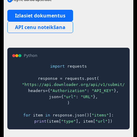
Izlasiet dokumentus
API cenu noteikšana
Python
import
 requests

response = requests.post(

"https://api.downloader.org/api/v1/submit/"
,

    headers={
"Authorization"
: 
"API_KEY"
},

    json={
"url"
: 
"URL"
},

)

for
 item 
in
 response.json()[
"items"
]:

print
(item[
"type"
], item[
"url"
])