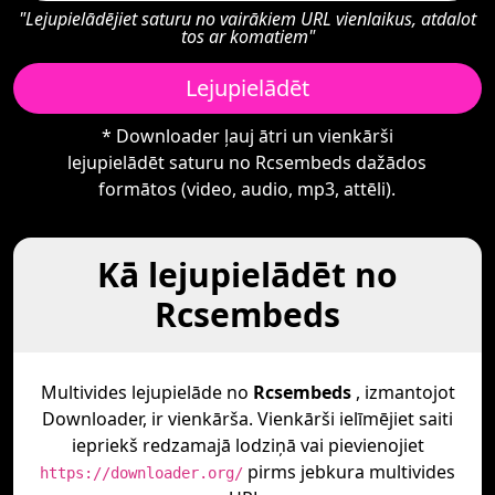
"Lejupielādējiet saturu no vairākiem URL vienlaikus, atdalot
tos ar komatiem"
Lejupielādēt
* Downloader ļauj ātri un vienkārši
lejupielādēt saturu no Rcsembeds dažādos
formātos (video, audio, mp3, attēli).
Kā lejupielādēt no
Rcsembeds
Multivides lejupielāde no
Rcsembeds
, izmantojot
Downloader, ir vienkārša. Vienkārši ielīmējiet saiti
iepriekš redzamajā lodziņā vai pievienojiet
pirms jebkura multivides
https://downloader.org/