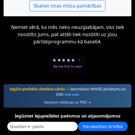
Skatiet visas mūsu pamācības
Ņemiet vērā, ka mēs neko neuzglabājam, viss tiek
nosūtīts jums, pat attēli tiek nosūtīti uz jūsu
pārlūkprogrammu kā base64.
★
★
★
★
★
-
Be the first to rate!
Iegūst perfektu domēna vārdu
— bezmaksas WHOIS privātumu un
DNS
ns6.com
Noņemt reklāmas ar PRO →
Iegūstiet lejupielādes padomus un atjauninājumus
Pierakstīties brīvībā