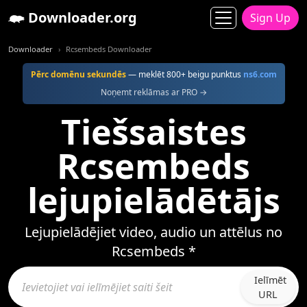
Downloader.org
Sign Up
Downloader
Rcsembeds Downloader
Pērc domēnu sekundēs
— meklēt 800+ beigu punktus
ns6.com
Noņemt reklāmas ar PRO →
Tiešsaistes
Rcsembeds
lejupielādētājs
Lejupielādējiet video, audio un attēlus no
Rcsembeds *
Ielīmēt
URL