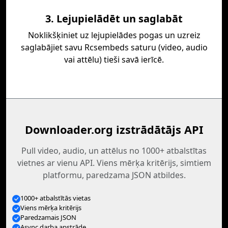
3. Lejupielādēt un saglabāt
Noklikšķiniet uz lejupielādes pogas un uzreiz
saglabājiet savu Rcsembeds saturu (video, audio
vai attēlu) tieši savā ierīcē.
Downloader.org izstrādātājs API
Pull video, audio, un attēlus no 1000+ atbalstītas
vietnes ar vienu API. Viens mērķa kritērijs, simtiem
platformu, paredzama JSON atbildes.
1000+ atbalstītās vietas
Viens mērķa kritērijs
Paredzamais JSON
Async darba apstrāde