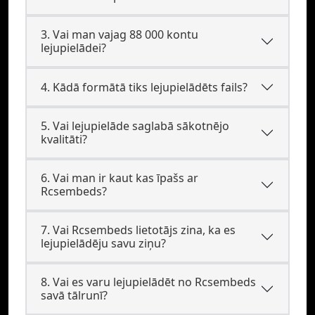
3. Vai man vajag 88 000 kontu
lejupielādei?
4. Kādā formātā tiks lejupielādēts fails?
5. Vai lejupielāde saglabā sākotnējo
kvalitāti?
6. Vai man ir kaut kas īpašs ar
Rcsembeds?
7. Vai Rcsembeds lietotājs zina, ka es
lejupielādēju savu ziņu?
8. Vai es varu lejupielādēt no Rcsembeds
savā tālrunī?