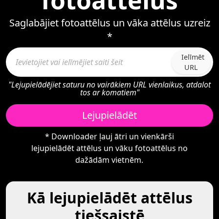
fotoattēlus
Saglabājiet fotoattēlus un vāka attēlus uzreiz
*
Ielīmēt
URL
"Lejupielādējiet saturu no vairākiem URL vienlaikus, atdalot
tos ar komatiem"
Lejupielādēt
* Downloader ļauj ātri un vienkārši
lejupielādēt attēlus un vāku fotoattēlus no
dažādām vietnēm.
Kā lejupielādēt attēlus
tiešsaistē