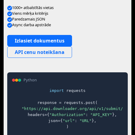
1000+ atbalstītās vietas
Viens mērķa kritērijs
Paredzamais JSON
Async darba apstrāde
Izlasiet dokumentus
API cenu noteikšana
Python
import
 requests

response = requests.post(

"https://api.downloader.org/api/v1/submit/"
,

    headers={
"Authorization"
: 
"API_KEY"
},

    json={
"url"
: 
"URL"
},

)
