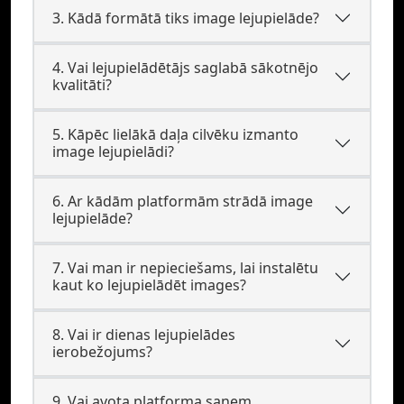
3. Kādā formātā tiks image lejupielāde?
4. Vai lejupielādētājs saglabā sākotnējo
kvalitāti?
5. Kāpēc lielākā daļa cilvēku izmanto
image lejupielādi?
6. Ar kādām platformām strādā image
lejupielāde?
7. Vai man ir nepieciešams, lai instalētu
kaut ko lejupielādēt images?
8. Vai ir dienas lejupielādes
ierobežojums?
9. Vai avota platforma saņem