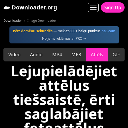
Downloader.org
Sign Up
Downloader
Image Downloader
Pērc domēnu sekundēs
— meklēt 800+ beigu punktus
ns6.com
Noņemt reklāmas ar PRO →
Video
Audio
MP4
MP3
Attēls
GIF
Lejupielādējiet
attēlus
tiešsaistē, ērti
saglabājiet