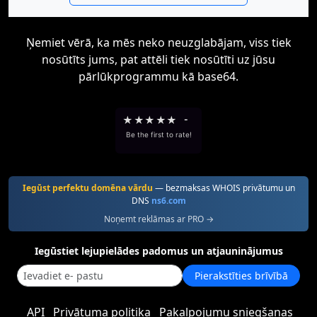
Ņemiet vērā, ka mēs neko neuzglabājam, viss tiek
nosūtīts jums, pat attēli tiek nosūtīti uz jūsu
pārlūkprogrammu kā base64.
★
★
★
★
★
-
Be the first to rate!
Iegūst perfektu domēna vārdu
— bezmaksas WHOIS privātumu un
DNS
ns6.com
Noņemt reklāmas ar PRO →
Iegūstiet lejupielādes padomus un atjauninājumus
Pierakstīties brīvībā
API
Privātuma politika
Pakalpojumu sniegšanas