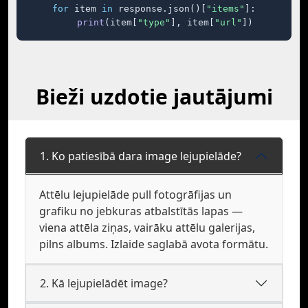
for
 item 
in
 response.json()[
"items"
]:

print
(item[
"type"
], item[
"url"
])
Bieži uzdotie jautājumi
1. Ko patiesībā dara image lejupielāde?
Attēlu lejupielāde pull fotogrāfijas un
grafiku no jebkuras atbalstītās lapas —
viena attēla ziņas, vairāku attēlu galerijas,
pilns albums. Izlaide saglabā avota formātu.
2. Kā lejupielādēt image?